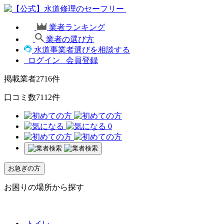
業者ランキング
業者の選び方
水道事業者選びを相談する
ログイン
会員登録
掲載業者
2716
件
口コミ数
7112
件
0
お急ぎの方
お困りの場所から探す
トイレ