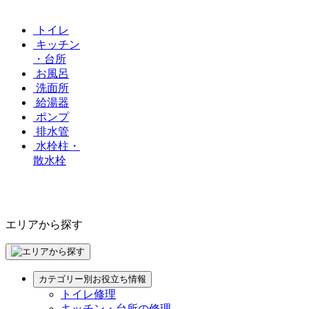
トイレ
キッチン
・台所
お風呂
洗面所
給湯器
ポンプ
排水管
水栓柱・
散水栓
エリアから探す
カテゴリー別お役立ち情報
トイレ修理
キッチン・台所の修理