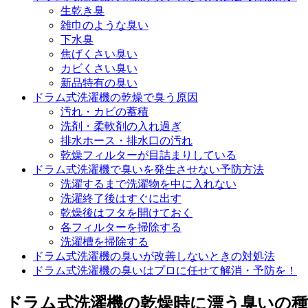
生乾き臭
雑巾のような臭い
下水臭
焦げくさい臭い
カビくさい臭い
新品特有の臭い
ドラム式洗濯機の乾燥で臭う原因
汚れ・カビの蓄積
洗剤・柔軟剤の入れ過ぎ
排水ホース・排水口の汚れ
乾燥フィルターが目詰まりしている
ドラム式洗濯機で臭いを発生させない予防方法
洗濯するまで洗濯物を中に入れない
洗濯終了後はすぐに出す
乾燥後はフタを開けておく
各フィルターを掃除する
洗濯槽を掃除する
ドラム式洗濯機の臭いが改善しないときの対処法
ドラム式洗濯機の臭いはプロに任せて解消・予防を！
ドラム式洗濯機の乾燥時に漂う臭いの種