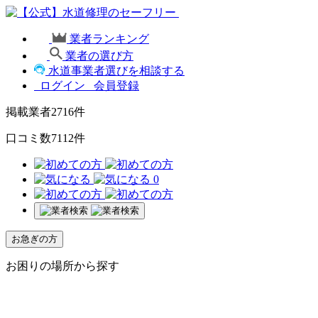
業者ランキング
業者の選び方
水道事業者選びを相談する
ログイン
会員登録
掲載業者
2716
件
口コミ数
7112
件
0
お急ぎの方
お困りの場所から探す