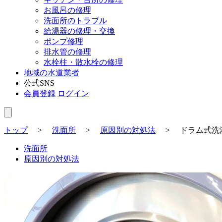
お風呂の修理
洗面所のトラブル
給湯器の修理・交換
ポンプ修理
排水管の修理
水栓柱・散水栓の修理
地域の水道業者
公式SNS
会員登録
ログイン
トップ
>
洗面所
>
原因別の対処法
>
ドラム式洗
洗面所
原因別の対処法