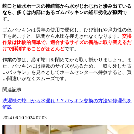
蛇口と給水ホースの接続部から水がじわじわと滲み出ている
なら、多くは内部にあるゴムパッキンの経年劣化が原因
で
す。
ゴムパッキンは長年の使用で硬化し、ひび割れや弾力性の低
下を起こすと、隙間から水圧を抑えきれなくなります。
交換
作業は比較的簡単で、適合するサイズの新品に取り替えるだ
けで解消することがほとんど
です。
作業の際は、必ず蛇口を閉めてから取り掛かりましょう。ま
た、パッキンには複数のサイズがあるため、「取り外した古
いパッキン」を見本としてホームセンターへ持参すると、買
い間違いがなくスムーズです。
関連記事
洗濯機の蛇口から水漏れ！？パッキン交換の方法や修理代を
解説
2024.06.20
2024.07.03