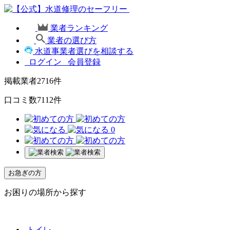
業者ランキング
業者の選び方
水道事業者選びを相談する
ログイン
会員登録
掲載業者
2716
件
口コミ数
7112
件
0
お急ぎの方
お困りの場所から探す
トイレ