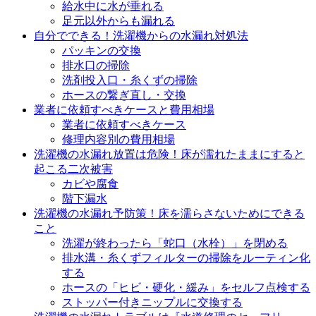
給水中に水が垂れる
足元以外からも漏れる
自分でできる！洗濯機からの水漏れ対処法
パッキンの交換
排水口の掃除
洗剤投入口・糸くずの掃除
ホースの繋ぎ直し・交換
業者に依頼すべきケースと費用相場
業者に依頼すべきケース
修理内容別の費用相場
洗濯機の水漏れ放置は危険！床が濡れたままにすると
起こる二次被害
カビや腐食
階下漏水
洗濯機の水漏れ予防策！床を濡らさないためにできる
こと
洗濯が終わったら「蛇口（水栓）」を閉める
排水溝・糸くずフィルターの掃除をルーティン化
する
ホースの「ヒビ・硬化・緩み」をセルフ点検する
ストッパー付きニップルに交換する