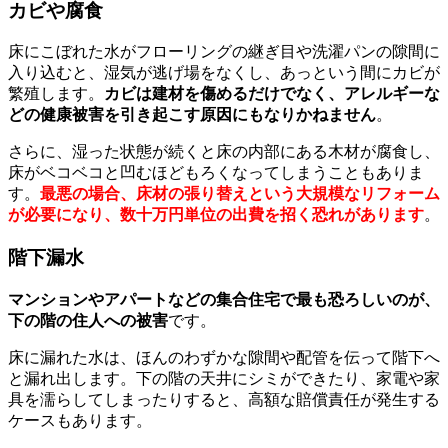
カビや腐食
床にこぼれた水がフローリングの継ぎ目や洗濯パンの隙間に
入り込むと、湿気が逃げ場をなくし、あっという間にカビが
繁殖します。
カビは建材を傷めるだけでなく、アレルギーな
どの健康被害を引き起こす原因にもなりかねません
。
さらに、湿った状態が続くと床の内部にある木材が腐食し、
床がベコベコと凹むほどもろくなってしまうこともありま
す。
最悪の場合、床材の張り替えという大規模なリフォーム
が必要になり、数十万円単位の出費を招く恐れがあります
。
階下漏水
マンションやアパートなどの集合住宅で最も恐ろしいのが、
下の階の住人への被害
です。
床に漏れた水は、ほんのわずかな隙間や配管を伝って階下へ
と漏れ出します。下の階の天井にシミができたり、家電や家
具を濡らしてしまったりすると、高額な賠償責任が発生する
ケースもあります。