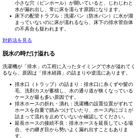
小さな穴（ピンホール）が開いていると、じわじわと
水が漏れ出し、常に床を濡らす原因になります。
床下の配管トラブル：洗濯パン（防水パン）に水が溜
まっていないのに床が濡れるなら、床下の排水管自体
の不具合も疑われます。
対処法を見る
脱水の時だけ溢れる
洗濯機が「排水」の工程に入ったタイミングで水が溢れてく
るなら、原因は「排水経路」の詰まりや逆流にあります。
排水口（トラップ）の詰まり：排水口に糸くずや髪の
毛、洗剤カスが蓄積し、水の通り道が狭くなっている
ケースが最も多い原因です。
排水ホースの折れ・潰れ：洗濯機の設置位置がずれて
ホースを自重で踏みつけていたり、ホース内にゴミが
詰まって流れを止めていないか確認してください。
延長ホースの接続不良：排水ホースを延長している場
合、その継ぎ目から勢いよく漏れ出すこともありま
す。