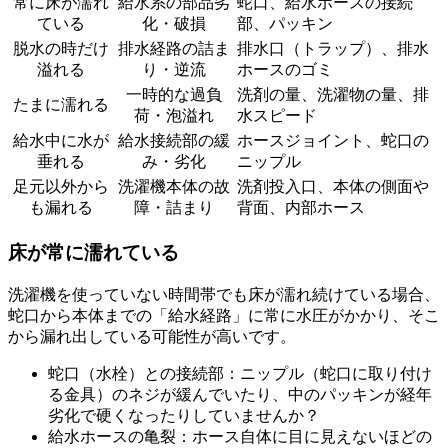
常に床が濡れ
給水系の部品劣
蛇口、給水ホースの接続
ている
化・破損
部、パッキン
脱水の時だけ
排水経路の詰ま
排水口（トラップ）、排水
溢れる
り・逆流
ホースのゴミ
一時的な過負
洗剤の量、洗濯物の量、排
たまに濡れる
荷・泡溢れ
水スピード
給水中に水が
給水接続部の緩
ホースジョイント、蛇口の
垂れる
み・劣化
ニップル
足元以外から
洗濯機本体の故
洗剤投入口、本体の側面や
も漏れる
障・詰まり
背面、内部ホース
床が常に濡れている
洗濯機を使っていない時間帯でも床が濡れ続けている場合、
蛇口から本体までの「給水経路」に常に水圧がかかり、そこ
から漏れ出している可能性が高いです。
蛇口（水栓）との接続部：ニップル（蛇口に取り付け
る金具）のネジが緩んでいたり、中のパッキンが経年
劣化で硬くなったりしていませんか？
給水ホースの亀裂：ホース自体に目に見えないほどの