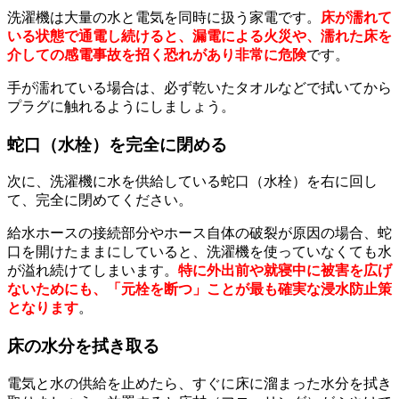
洗濯機は大量の水と電気を同時に扱う家電です。
床が濡れて
いる状態で通電し続けると、漏電による火災や、濡れた床を
介しての感電事故を招く恐れがあり非常に危険
です。
手が濡れている場合は、必ず乾いたタオルなどで拭いてから
プラグに触れるようにしましょう。
蛇口（水栓）を完全に閉める
次に、洗濯機に水を供給している蛇口（水栓）を右に回し
て、完全に閉めてください。
給水ホースの接続部分やホース自体の破裂が原因の場合、蛇
口を開けたままにしていると、洗濯機を使っていなくても水
が溢れ続けてしまいます。
特に外出前や就寝中に被害を広げ
ないためにも、「元栓を断つ」ことが最も確実な浸水防止策
となります
。
床の水分を拭き取る
電気と水の供給を止めたら、すぐに床に溜まった水分を拭き