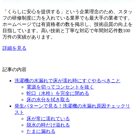
「くらしに安心を提供する」という企業理念のため、スタッ
フの研修制度に力を入れている業界でも最大手の業者です。
ホームページでは有資格者の数を掲示し、技術品質の向上を
目指しています。高い技術と丁寧な対応で年間対応件数100
万件の実績があります。
詳細を見る
記事の内容
洗濯機の水漏れで床が濡れ時にすぐやるべきこと
電源を切ってコンセントを抜く
蛇口（水栓）を完全に閉める
床の水分を拭き取る
発生パターンで見る！洗濯機の水漏れ原因チェックリ
スト
床が常に濡れている
脱水の時だけ溢れる
たまに漏れる