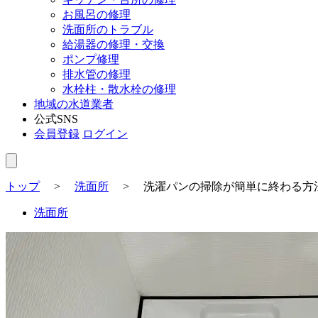
お風呂の修理
洗面所のトラブル
給湯器の修理・交換
ポンプ修理
排水管の修理
水栓柱・散水栓の修理
地域の水道業者
公式SNS
会員登録
ログイン
トップ
>
洗面所
>
洗濯パンの掃除が簡単に終わる方
洗面所