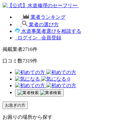
業者ランキング
業者の選び方
水道事業者選びを相談する
ログイン
会員登録
掲載業者
2716
件
口コミ数
7319
件
0
お急ぎの方
お困りの場所から探す