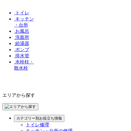
トイレ
キッチン
・台所
お風呂
洗面所
給湯器
ポンプ
排水管
水栓柱・
散水栓
エリアから探す
カテゴリー別お役立ち情報
トイレ修理
キッチン・台所の修理