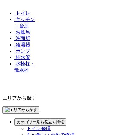
トイレ
キッチン
・台所
お風呂
洗面所
給湯器
ポンプ
排水管
水栓柱・
散水栓
エリアから探す
カテゴリー別お役立ち情報
トイレ修理
キッチン・台所の修理