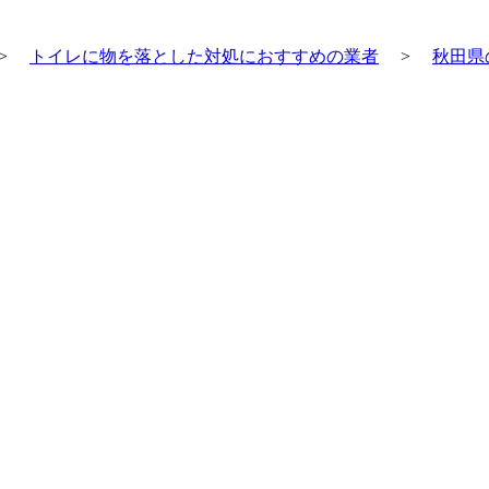
>
トイレに物を落とした対処におすすめの業者
>
秋田県