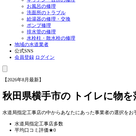
お風呂の修理
洗面所のトラブル
給湯器の修理・交換
ポンプ修理
排水管の修理
水栓柱・散水栓の修理
地域の水道業者
公式SNS
会員登録
ログイン
【2026年8月最新】
秋田県横手市
の トイレに物
水道局指定工事店の中からあなたにあった事業者の選択をお
水道局指定工事店
多数
平均口コミ評価
★0