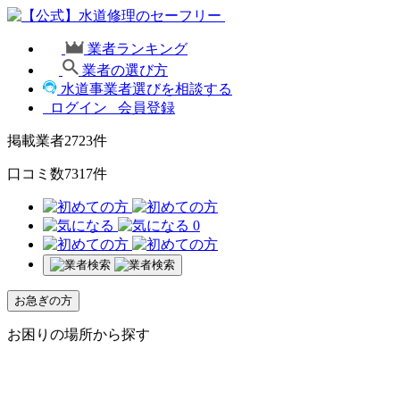
業者ランキング
業者の選び方
水道事業者選びを相談する
ログイン
会員登録
掲載業者
2723
件
口コミ数
7317
件
0
お急ぎの方
お困りの場所から探す