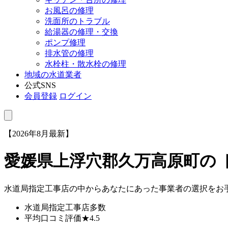
お風呂の修理
洗面所のトラブル
給湯器の修理・交換
ポンプ修理
排水管の修理
水栓柱・散水栓の修理
地域の水道業者
公式SNS
会員登録
ログイン
【2026年8月最新】
愛媛県上浮穴郡久万高原町
の
水道局指定工事店の中からあなたにあった事業者の選択をお
水道局指定工事店
多数
平均口コミ評価
★4.5