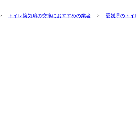
>
トイレ換気扇の交換におすすめの業者
>
愛媛県のトイ