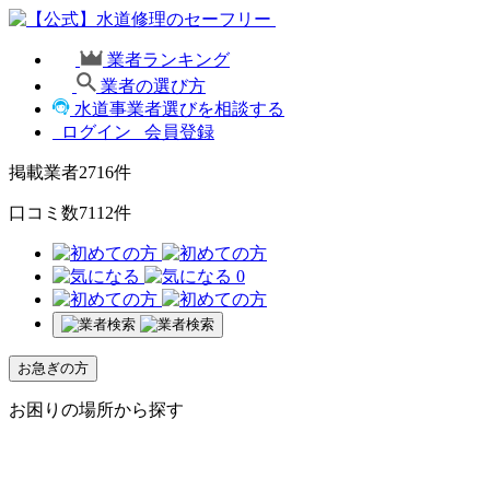
業者ランキング
業者の選び方
水道事業者選びを相談する
ログイン
会員登録
掲載業者
2716
件
口コミ数
7112
件
0
お急ぎの方
お困りの場所から探す