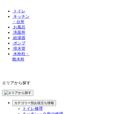
トイレ
キッチン
・台所
お風呂
洗面所
給湯器
ポンプ
排水管
水栓柱・
散水栓
エリアから探す
カテゴリー別お役立ち情報
トイレ修理
キッチン・台所の修理