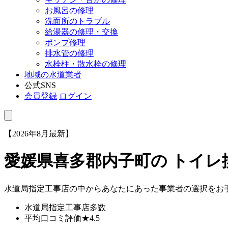
お風呂の修理
洗面所のトラブル
給湯器の修理・交換
ポンプ修理
排水管の修理
水栓柱・散水栓の修理
地域の水道業者
公式SNS
会員登録
ログイン
【2026年8月最新】
愛媛県喜多郡内子町
の トイ
水道局指定工事店の中からあなたにあった事業者の選択をお
水道局指定工事店
多数
平均口コミ評価
★4.5