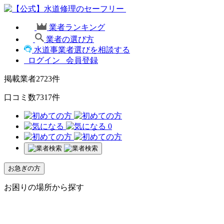
業者ランキング
業者の選び方
水道事業者選びを相談する
ログイン
会員登録
掲載業者
2723
件
口コミ数
7317
件
0
お急ぎの方
お困りの場所から探す