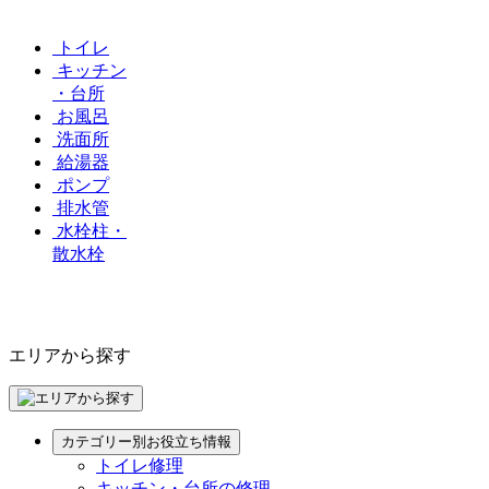
トイレ
キッチン
・台所
お風呂
洗面所
給湯器
ポンプ
排水管
水栓柱・
散水栓
エリアから探す
カテゴリー別お役立ち情報
トイレ修理
キッチン・台所の修理