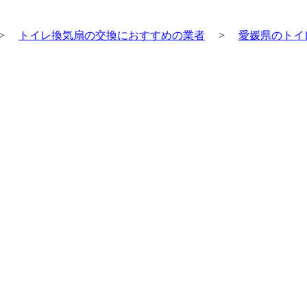
>
トイレ換気扇の交換におすすめの業者
>
愛媛県のトイ