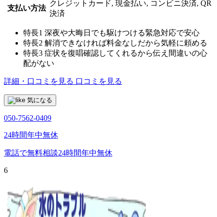
クレジットカード, 現金払い, コンビニ決済, QR
支払い方法
決済
特長1
深夜や大晦日でも駆けつける緊急対応で安心
特長2
解消できなければ料金なしだから気軽に頼める
特長3
症状を復唱確認してくれるから伝え間違いの心
配がない
詳細・口コミを見る
口コミを見る
気になる
050-7562-0409
24時間年中無休
電話で無料相談
24時間年中無休
6