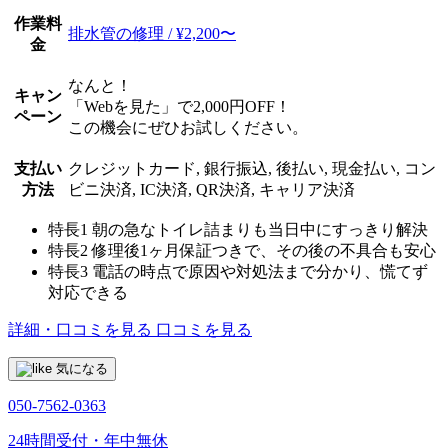
作業料
排水管の修理 / ¥2,200〜
金
なんと！
キャン
「Webを見た」で2,000円OFF！
ペーン
この機会にぜひお試しください。
支払い
クレジットカード, 銀行振込, 後払い, 現金払い, コン
方法
ビニ決済, IC決済, QR決済, キャリア決済
特長1
朝の急なトイレ詰まりも当日中にすっきり解決
特長2
修理後1ヶ月保証つきで、その後の不具合も安心
特長3
電話の時点で原因や対処法まで分かり、慌てず
対応できる
詳細・口コミを見る
口コミを見る
気になる
050-7562-0363
24時間受付・年中無休