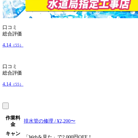
口コミ
総合評価
4.14
（55）
口コミ
総合評価
4.14
（55）
作業料
排水管の修理 / ¥2,200〜
金
キャン
「Webを見た」で2,000円OFF！