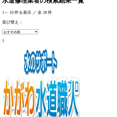
水道修理業者の検索結果一覧
1
～
10
件を表示 ／ 全
28
件
並び替え：
1