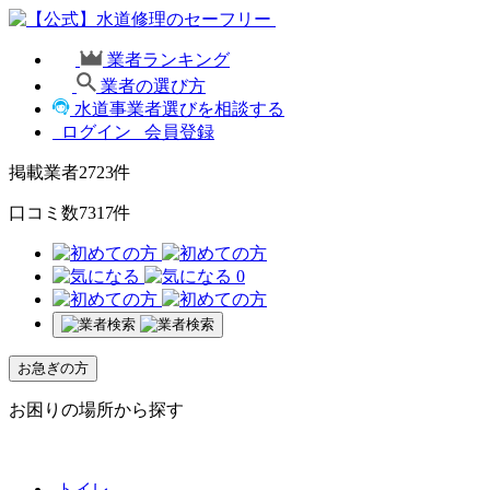
業者ランキング
業者の選び方
水道事業者選びを相談する
ログイン
会員登録
掲載業者
2723
件
口コミ数
7317
件
0
お急ぎの方
お困りの場所から探す
トイレ