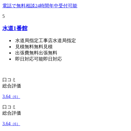
電話で無料相談
24時間年中受付可能
5
水道1番館
水道局指定工事店
水道局指定
見積無料
無料見積
出張費無料
出張無料
即日対応可能
即日対応
口コミ
総合評価
3.64
（6）
口コミ
総合評価
3.64
（6）