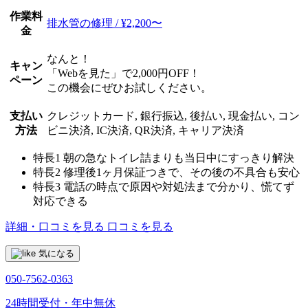
作業料
排水管の修理 / ¥2,200〜
金
なんと！
キャン
「Webを見た」で2,000円OFF！
ペーン
この機会にぜひお試しください。
支払い
クレジットカード, 銀行振込, 後払い, 現金払い, コン
方法
ビニ決済, IC決済, QR決済, キャリア決済
特長1
朝の急なトイレ詰まりも当日中にすっきり解決
特長2
修理後1ヶ月保証つきで、その後の不具合も安心
特長3
電話の時点で原因や対処法まで分かり、慌てず
対応できる
詳細・口コミを見る
口コミを見る
気になる
050-7562-0363
24時間受付・年中無休