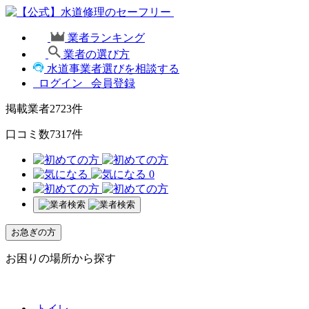
業者ランキング
業者の選び方
水道事業者選びを相談する
ログイン
会員登録
掲載業者
2723
件
口コミ数
7317
件
0
お急ぎの方
お困りの場所から探す
トイレ