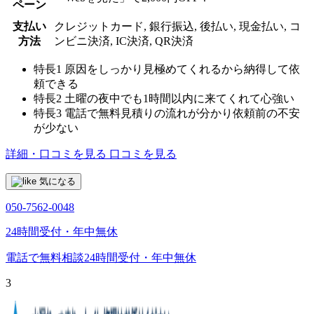
ペーン
支払い
クレジットカード, 銀行振込, 後払い, 現金払い, コ
方法
ンビニ決済, IC決済, QR決済
特長1
原因をしっかり見極めてくれるから納得して依
頼できる
特長2
土曜の夜中でも1時間以内に来てくれて心強い
特長3
電話で無料見積りの流れが分かり依頼前の不安
が少ない
詳細・口コミを見る
口コミを見る
気になる
050-7562-0048
24時間受付・年中無休
電話で無料相談
24時間受付・年中無休
3