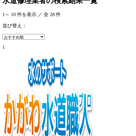
水道修理業者の検索結果一覧
1
～
10
件を表示 ／ 全
28
件
並び替え：
1