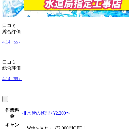
口コミ
総合評価
4.14
（55）
口コミ
総合評価
4.14
（55）
作業料
排水管の修理 / ¥2,200〜
金
キャン
「Webを見た」で2,000円OFF！