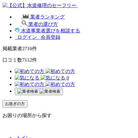
業者ランキング
業者の選び方
水道事業者選びを相談する
ログイン
会員登録
掲載業者
2716
件
口コミ数
7112
件
0
お急ぎの方
お困りの場所から探す
トイレ