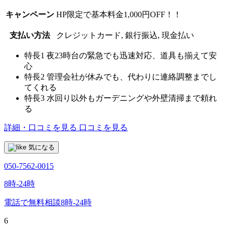
キャンペーン
HP限定で基本料金1,000円OFF！！
支払い方法
クレジットカード, 銀行振込, 現金払い
特長1
夜23時台の緊急でも迅速対応、道具も揃えて安
心
特長2
管理会社が休みでも、代わりに連絡調整までし
てくれる
特長3
水回り以外もガーデニングや外壁清掃まで頼れ
る
詳細・口コミを見る
口コミを見る
気になる
050-7562-0015
8時-24時
電話で無料相談
8時-24時
6