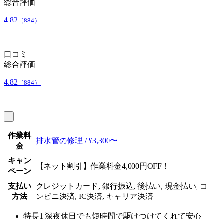
総合評価
4.82
（884）
口コミ
総合評価
4.82
（884）
作業料
排水管の修理 / ¥3,300〜
金
キャン
【ネット割引】作業料金4,000円OFF！
ペーン
支払い
クレジットカード, 銀行振込, 後払い, 現金払い, コ
方法
ンビニ決済, IC決済, キャリア決済
特長1
深夜休日でも短時間で駆けつけてくれて安心