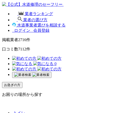
業者ランキング
業者の選び方
水道事業者選びを相談する
ログイン
会員登録
掲載業者
2716
件
口コミ数
7112
件
0
お急ぎの方
お困りの場所から探す
トイレ