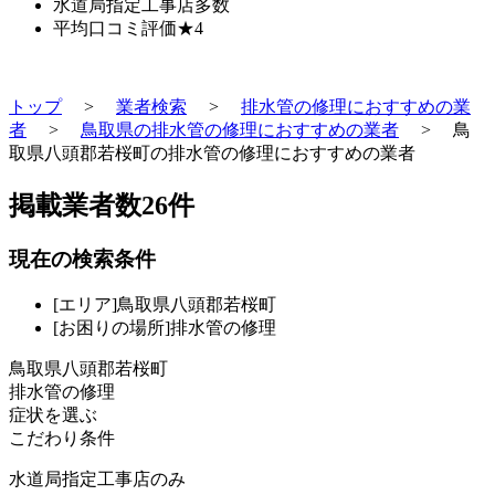
水道局指定工事店
多数
平均口コミ評価
★4
トップ
>
業者検索
>
排水管の修理におすすめの業
者
>
鳥取県の排水管の修理におすすめの業者
>
鳥
取県八頭郡若桜町の排水管の修理におすすめの業者
掲載業者数
26
件
現在の検索条件
[エリア]鳥取県八頭郡若桜町
[お困りの場所]排水管の修理
鳥取県八頭郡若桜町
排水管の修理
症状を選ぶ
こだわり条件
水道局指定工事店のみ