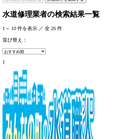
水道修理業者の検索結果一覧
1
～
10
件を表示 ／ 全
26
件
並び替え：
1