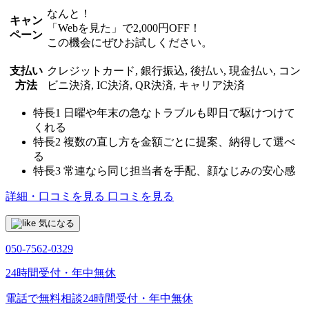
なんと！
キャン
「Webを見た」で2,000円OFF！
ペーン
この機会にぜひお試しください。
支払い
クレジットカード, 銀行振込, 後払い, 現金払い, コン
方法
ビニ決済, IC決済, QR決済, キャリア決済
特長1
日曜や年末の急なトラブルも即日で駆けつけて
くれる
特長2
複数の直し方を金額ごとに提案、納得して選べ
る
特長3
常連なら同じ担当者を手配、顔なじみの安心感
詳細・口コミを見る
口コミを見る
気になる
050-7562-0329
24時間受付・年中無休
電話で無料相談
24時間受付・年中無休