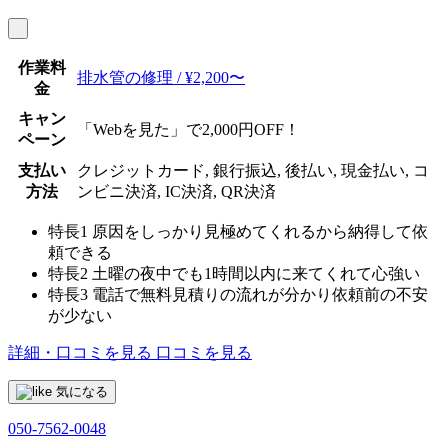
作業料
排水管の修理 / ¥2,200〜
金
キャン
「Webを見た」で2,000円OFF！
ペーン
支払い
クレジットカード, 銀行振込, 後払い, 現金払い, コ
方法
ンビニ決済, IC決済, QR決済
特長1
原因をしっかり見極めてくれるから納得して依
頼できる
特長2
土曜の夜中でも1時間以内に来てくれて心強い
特長3
電話で無料見積りの流れが分かり依頼前の不安
が少ない
詳細・口コミを見る
口コミを見る
気になる
050-7562-0048