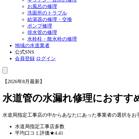
お風呂の修理
洗面所のトラブル
給湯器の修理・交換
ポンプ修理
排水管の修理
水栓柱・散水栓の修理
地域の水道業者
公式SNS
会員登録
ログイン
【2026年8月最新】
水道管の水漏れ修理におすす
水道局指定工事店の中からあなたにあった事業者の選択をお
水道局指定工事店
多数
平均口コミ評価
★4.41