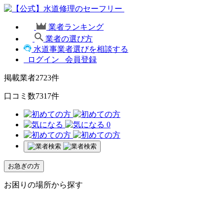
業者ランキング
業者の選び方
水道事業者選びを相談する
ログイン
会員登録
掲載業者
2723
件
口コミ数
7317
件
0
お急ぎの方
お困りの場所から探す