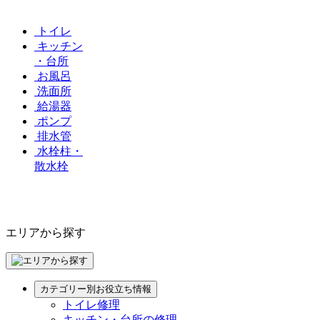
トイレ
キッチン
・台所
お風呂
洗面所
給湯器
ポンプ
排水管
水栓柱・
散水栓
エリアから探す
カテゴリー別お役立ち情報
トイレ修理
キッチン・台所の修理