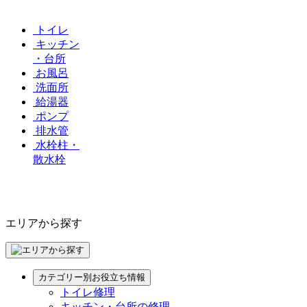
トイレ
キッチン
・台所
お風呂
洗面所
給湯器
ポンプ
排水管
水栓柱・
散水栓
エリアから探す
カテゴリー別お役立ち情報
トイレ修理
キッチン・台所の修理