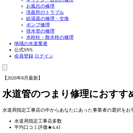
お風呂の修理
洗面所のトラブル
給湯器の修理・交換
ポンプ修理
排水管の修理
水栓柱・散水栓の修理
地域の水道業者
公式SNS
会員登録
ログイン
【2026年8月最新】
水道管のつまり修理におすす
水道局指定工事店の中からあなたにあった事業者の選択をお
水道局指定工事店
多数
平均口コミ評価
★4.41