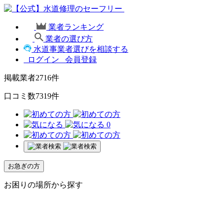
業者ランキング
業者の選び方
水道事業者選びを相談する
ログイン
会員登録
掲載業者
2716
件
口コミ数
7319
件
0
お急ぎの方
お困りの場所から探す