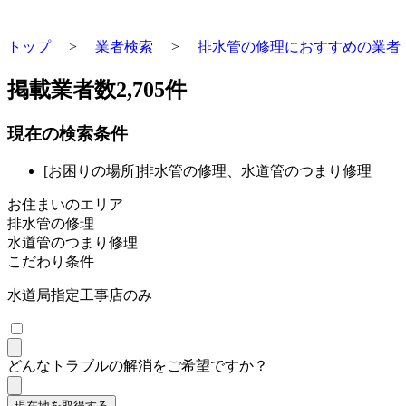
トップ
>
業者検索
>
排水管の修理におすすめの業者
掲載業者数
2,705
件
現在の検索条件
[お困りの場所]排水管の修理、水道管のつまり修理
お住まいのエリア
排水管の修理
水道管のつまり修理
こだわり条件
水道局指定工事店のみ
どんなトラブルの解消をご希望ですか？
現在地を取得する