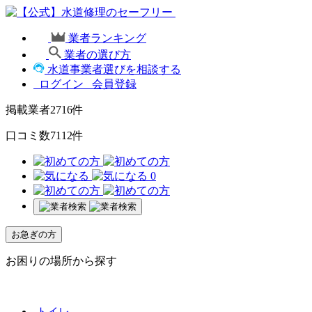
業者ランキング
業者の選び方
水道事業者選びを相談する
ログイン
会員登録
掲載業者
2716
件
口コミ数
7112
件
0
お急ぎの方
お困りの場所から探す
トイレ