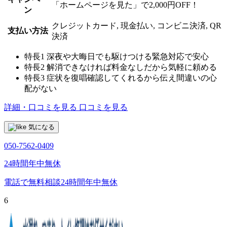
「ホームページを見た」で2,000円OFF！
ン
クレジットカード, 現金払い, コンビニ決済, QR
支払い方法
決済
特長1
深夜や大晦日でも駆けつける緊急対応で安心
特長2
解消できなければ料金なしだから気軽に頼める
特長3
症状を復唱確認してくれるから伝え間違いの心
配がない
詳細・口コミを見る
口コミを見る
気になる
050-7562-0409
24時間年中無休
電話で無料相談
24時間年中無休
6