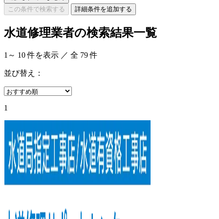
この条件で検索する
詳細条件を追加する
水道修理業者の検索結果一覧
1
～
10
件を表示 ／ 全
79
件
並び替え：
1