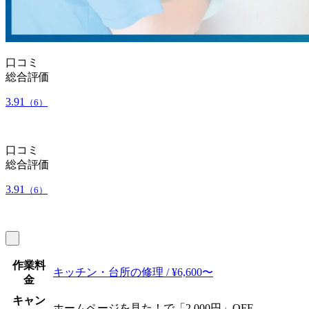
口コミ
総合評価
3.91
（6）
口コミ
総合評価
3.91
（6）
作業料
キッチン・台所の修理 / ¥6,600〜
金
キャン
ホームページを見た！で「2,000円」OFF