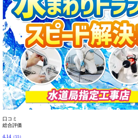
口コミ
総合評価
4.14
（55）