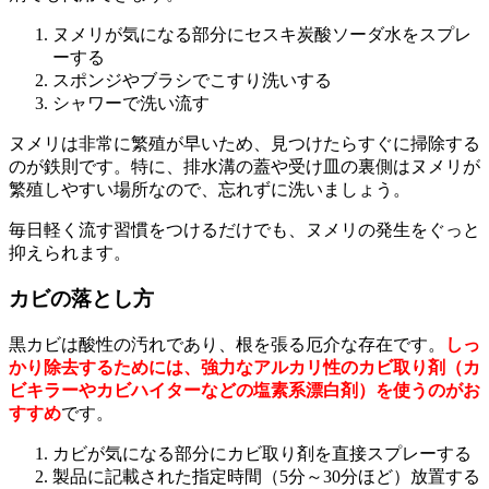
ヌメリが気になる部分にセスキ炭酸ソーダ水をスプレ
ーする
スポンジやブラシでこすり洗いする
シャワーで洗い流す
ヌメリは非常に繁殖が早いため、見つけたらすぐに掃除する
のが鉄則です。特に、排水溝の蓋や受け皿の裏側はヌメリが
繁殖しやすい場所なので、忘れずに洗いましょう。
毎日軽く流す習慣をつけるだけでも、ヌメリの発生をぐっと
抑えられます。
カビの落とし方
黒カビは酸性の汚れであり、根を張る厄介な存在です。
しっ
かり除去するためには、強力なアルカリ性のカビ取り剤（カ
ビキラーやカビハイターなどの塩素系漂白剤）を使うのがお
すすめ
です。
カビが気になる部分にカビ取り剤を直接スプレーする
製品に記載された指定時間（5分～30分ほど）放置する