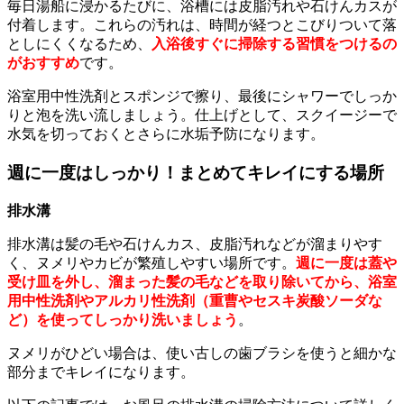
毎日湯船に浸かるたびに、浴槽には皮脂汚れや石けんカスが
付着します。これらの汚れは、時間が経つとこびりついて落
としにくくなるため、
入浴後すぐに掃除する習慣をつけるの
がおすすめ
です。
浴室用中性洗剤とスポンジで擦り、最後にシャワーでしっか
りと泡を洗い流しましょう。仕上げとして、スクイージーで
水気を切っておくとさらに水垢予防になります。
週に一度はしっかり！まとめてキレイにする場所
排水溝
排水溝は髪の毛や石けんカス、皮脂汚れなどが溜まりやす
く、ヌメリやカビが繁殖しやすい場所です。
週に一度は蓋や
受け皿を外し、溜まった髪の毛などを取り除いてから、浴室
用中性洗剤やアルカリ性洗剤（重曹やセスキ炭酸ソーダな
ど）を使ってしっかり洗いましょう
。
ヌメリがひどい場合は、使い古しの歯ブラシを使うと細かな
部分までキレイになります。