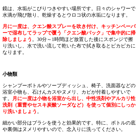
鏡は、水垢がこびりつきやすい場所です。日々のシャワーで
水滴が飛び散り、乾燥するとウロコ状の水垢になります。
月に一度は、クエン酸スプレーを吹き付け、キッチンペーパ
ーで湿布してラップで覆う「クエン酸パック」で集中的に掃
除しましょう
。30分～1時間ほど放置した後にスポンジで擦
り洗いし、水で洗い流して乾いた布で拭き取るとピカピカに
なります。
小物類
シャンプーボトルやソープディッシュ、椅子、洗面器などの
浴室小物も、石けんカスやヌメリ、カビが付着しやすいで
す。
月に一度は小物を浴室から出し、中性洗剤やアルカリ性
洗剤（重曹やセスキ炭酸ソーダなど）を使って個別にしっか
り洗いましょう
。
細かい部分はブラシを使うと効果的です。特に、ボトルの底
や裏側はヌメリやすいので、念入りに洗ってください。