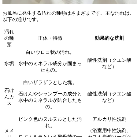
お風呂に発生する汚れの種類はさまざまです。主な汚れは、
以下の通りです。
汚れ
の種
正体・特徴
効果的な洗剤
類
白いウロコ状の汚れ。
酸性洗剤（クエン酸
水垢
水中のミネラル成分が固まっ
など）
たもの。
白いザラザラとした塊。
石け
石けんやシャンプーの成分と
酸性洗剤（クエン酸
んカ
水中のミネラルが結合したも
など）
ス
の。
ピンク色のヌルヌルとした汚
アルカリ性洗剤
れ。
ヌメ
（浴室用中性洗剤、
リ
ロドトルラという酵母菌の一
セスキ炭酸ソーダな