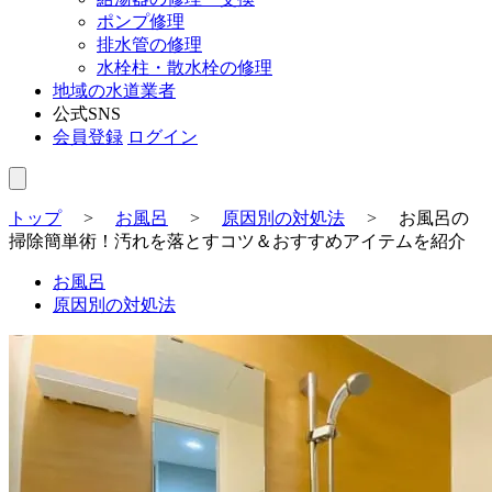
ポンプ修理
排水管の修理
水栓柱・散水栓の修理
地域の水道業者
公式SNS
会員登録
ログイン
トップ
>
お風呂
>
原因別の対処法
>
お風呂の
掃除簡単術！汚れを落とすコツ＆おすすめアイテムを紹介
お風呂
原因別の対処法