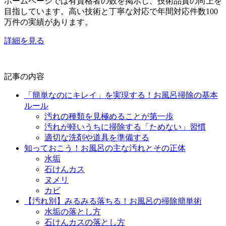
ホームページでは有資格者の数を掲示し、技術品質の向上を
目指しています。高い技術と丁寧な対応で年間対応件数100
万件の実績があります。
詳細を見る
記事の内容
「簡単なのにキレイ」を実現する！お風呂掃除の基本
ルール
汚れの種類を見極めることが第一歩
汚れが軽いうちに掃除する「ためない」習慣
適切な洗剤や道具を準備する
知っておこう！お風呂の主な汚れとその正体
水垢
石けんカス
ヌメリ
カビ
【汚れ別】みるみる落ちる！お風呂の掃除簡単術
水垢の落とし方
石けんカスの落とし方