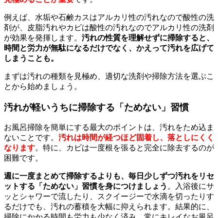
例えば、水垢や石鹸カスはアルカリ性の汚れなので酸性の洗
剤が、皮脂汚れやカビは酸性の汚れなのでアルカリ性の洗剤
が効果を発揮します。
汚れの性質を理解せずに掃除すると、
時間と労力が無駄になるだけでなく、かえって汚れを広げて
しまうことも。
まずは汚れの種類を見極め、適切な洗剤や掃除方法を選ぶこ
とから始めましょう。
汚れが軽いうちに掃除する「ためない」習慣
お風呂掃除を簡単にする最大のポイントは、汚れをため込ま
ないことです。
汚れは時間が経つほど固着し、落としにくく
なります
。特に、カビは一度根を張ると完全に除去するのが
困難です。
週に一度まとめて掃除するよりも、毎日少しずつ汚れをリセ
ットする「ためない」習慣を身につけましょう
。入浴後にサ
ッとシャワーで流したり、スクイージーで水滴を切ったりす
るだけでも、汚れの蓄積を大幅に抑えられます。結果的に、
掃除にかかる時間も労力も少なく済み、常にキレイなお風呂