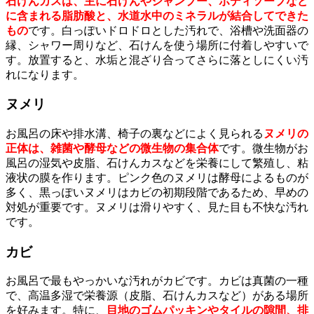
石けんカスは、主に石けんやシャンプー、ボディソープなど
に含まれる脂肪酸と、水道水中のミネラルが結合してできた
もの
です。白っぽいドロドロとした汚れで、浴槽や洗面器の
縁、シャワー周りなど、石けんを使う場所に付着しやすいで
す。放置すると、水垢と混ざり合ってさらに落としにくい汚
れになります。
ヌメリ
お風呂の床や排水溝、椅子の裏などによく見られる
ヌメリの
正体は、雑菌や酵母などの微生物の集合体
です。微生物がお
風呂の湿気や皮脂、石けんカスなどを栄養にして繁殖し、粘
液状の膜を作ります。ピンク色のヌメリは酵母によるものが
多く、黒っぽいヌメリはカビの初期段階であるため、早めの
対処が重要です。ヌメリは滑りやすく、見た目も不快な汚れ
です。
カビ
お風呂で最もやっかいな汚れがカビです。カビは真菌の一種
で、高温多湿で栄養源（皮脂、石けんカスなど）がある場所
を好みます。特に、
目地のゴムパッキンやタイルの隙間、排