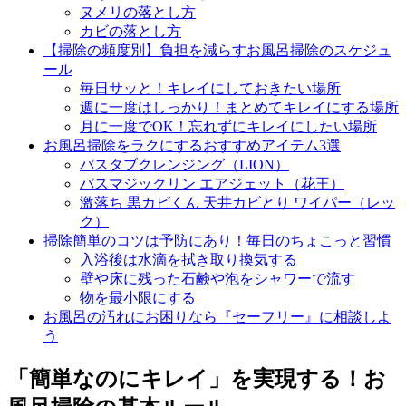
ヌメリの落とし方
カビの落とし方
【掃除の頻度別】負担を減らすお風呂掃除のスケジュ
ール
毎日サッと！キレイにしておきたい場所
週に一度はしっかり！まとめてキレイにする場所
月に一度でOK！忘れずにキレイにしたい場所
お風呂掃除をラクにするおすすめアイテム3選
バスタブクレンジング（LION）
バスマジックリン エアジェット（花王）
激落ち 黒カビくん 天井カビとり ワイパー（レッ
ク）
掃除簡単のコツは予防にあり！毎日のちょこっと習慣
入浴後は水滴を拭き取り換気する
壁や床に残った石鹸や泡をシャワーで流す
物を最小限にする
お風呂の汚れにお困りなら『セーフリー』に相談しよ
う
「簡単なのにキレイ」を実現する！お