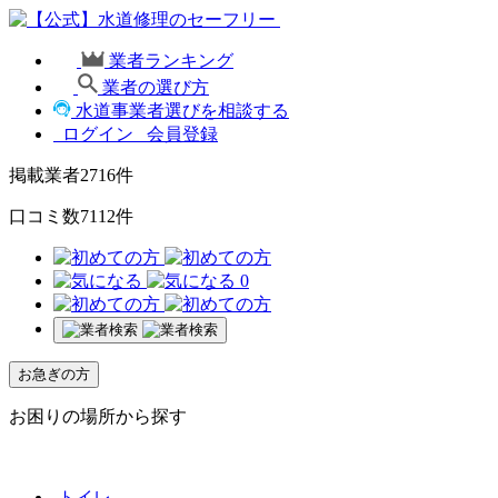
業者ランキング
業者の選び方
水道事業者選びを相談する
ログイン
会員登録
掲載業者
2716
件
口コミ数
7112
件
0
お急ぎの方
お困りの場所から探す
トイレ