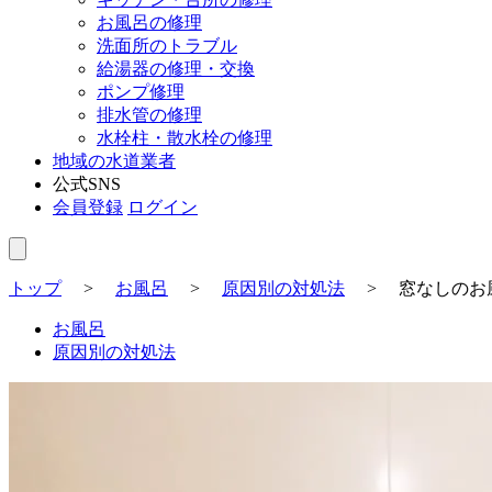
お風呂の修理
洗面所のトラブル
給湯器の修理・交換
ポンプ修理
排水管の修理
水栓柱・散水栓の修理
地域の水道業者
公式SNS
会員登録
ログイン
トップ
>
お風呂
>
原因別の対処法
>
窓なしのお
お風呂
原因別の対処法