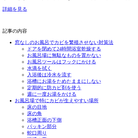
詳細を見る
記事の内容
窓なしのお風呂でカビを繁殖させない対策法
ドアを閉めて24時間浴室乾燥する
お風呂場に無駄なものを置かない
お風呂ツールはフックにかける
水滴を拭く
入浴後は冷水を流す
浴槽にお湯をためたままにしない
定期的に防カビ剤を使う
週に一度お湯をかける
お風呂場で特にカビが生えやすい場所
床の目地
床の角
浴槽正面の下側
パッキン部分
蛇口周り