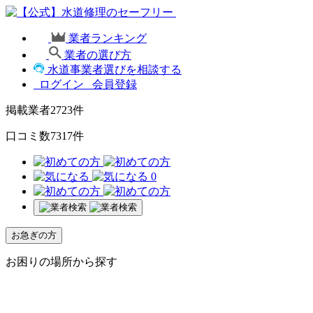
業者ランキング
業者の選び方
水道事業者選びを相談する
ログイン
会員登録
掲載業者
2723
件
口コミ数
7317
件
0
お急ぎの方
お困りの場所から探す