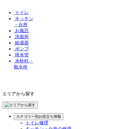
トイレ
キッチン
・台所
お風呂
洗面所
給湯器
ポンプ
排水管
水栓柱・
散水栓
エリアから探す
カテゴリー別お役立ち情報
トイレ修理
キッチン・台所の修理