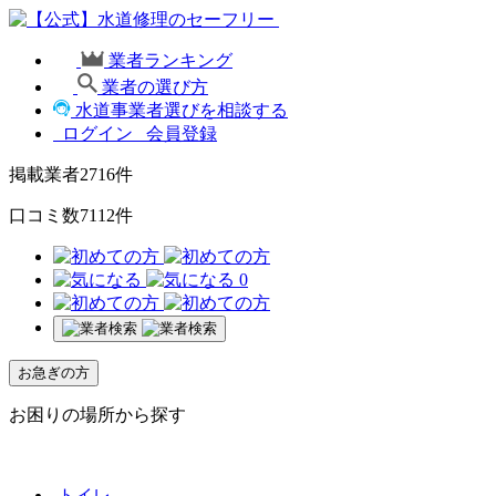
業者ランキング
業者の選び方
水道事業者選びを相談する
ログイン
会員登録
掲載業者
2716
件
口コミ数
7112
件
0
お急ぎの方
お困りの場所から探す
トイレ