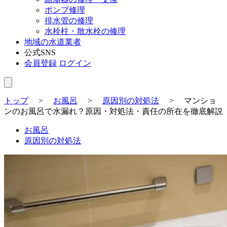
ポンプ修理
排水管の修理
水栓柱・散水栓の修理
地域の水道業者
公式SNS
会員登録
ログイン
トップ
>
お風呂
>
原因別の対処法
>
マンショ
ンのお風呂で水漏れ？原因・対処法・責任の所在を徹底解説
お風呂
原因別の対処法