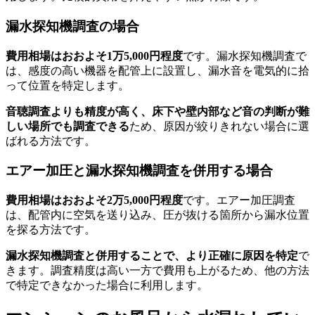
漏水探知機調査の場合
費用相場はおおよそ1万5,000円程度
です。漏水探知機調査で
は、感度の高い機器を配管上に設置し、漏水音を電気的に拾
って位置を特定します。
音聴調査よりも精度が高く、床下や壁内部など音の判断が難
しい場所でも調査できる
ため、原因が絞りきれない場合に選
ばれる方法です。
エアー加圧と漏水探知機調査を併用する場合
費用相場はおおよそ2万5,000円程度
です。エアー加圧調査
は、配管内に空気を送り込み、圧が抜ける箇所から漏水位置
を探る方法です。
漏水探知機調査と併用することで、より正確に原因を特定
で
きます。調査精度は高い一方で費用も上がるため、他の方法
で特定できなかった場合に利用します。