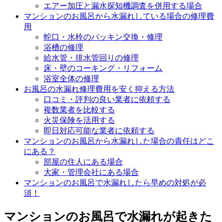
エアー加圧と漏水探知機調査を併用する場合
マンションのお風呂から水漏れしている場合の修理費
用
蛇口・水栓のパッキン交換・修理
浴槽の修理
給水管・排水管回りの修理
床・壁のコーキング・リフォーム
浴室全体の修理
お風呂の水漏れ修理費用を安く抑える方法
口コミ・評判の良い業者に依頼する
複数業者を比較する
火災保険を活用する
即日対応可能な業者に依頼する
マンションのお風呂から水漏れした場合の責任はどこ
にある？
部屋の住人にある場合
大家・管理会社にある場合
マンションのお風呂で水漏れしたら早めの対処が必
須！
マンションのお風呂で水漏れが起きた