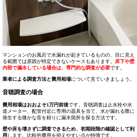
マンションのお風呂で水漏れが起きているものの、目に見え
る範囲では原因が特定できないケースもあります。
床下や壁
内部で漏水している場合は、専門的な調査が必要
です。
業者による調査方法と費用相場
について見ていきましょう。
音聴調査の場合
費用相場はおおよそ1万円前後
です。音聴調査は止水栓や水
道メーター、配管付近に専用の器具を当て、水が漏れる際に
発生する微かな音を頼りに漏水箇所を探る方法です。
壁や床を壊さずに調査できるため、初期段階の確認として利
用
します。比較的費用を抑えやすい点が特徴です。