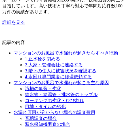
目指しています。高い技術と丁寧な対応で年間対応件数100
万件の実績があります。
詳細を見る
記事の内容
マンションのお風呂で水漏れが起きたらすべき行動
1.止水栓を閉める
2.大家・管理会社に連絡する
3.階下の住人に被害状況を確認する
4.水回り専門業者に修理依頼する
マンションのお風呂で水漏れが起こる主な原因
浴槽の亀裂・劣化
給水管・給湯管・排水管のトラブル
コーキングの劣化・ひび割れ
目地・タイルの劣化
水漏れ原因が分からない場合の調査費用
音聴調査の場合
漏水探知機調査の場合