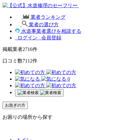
業者ランキング
業者の選び方
水道事業者選びを相談する
ログイン
会員登録
掲載業者
2716
件
口コミ数
7112
件
0
お急ぎの方
お困りの場所から探す
トイレ