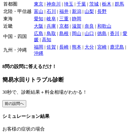
首都圏
東京
|
神奈川
|
埼玉
|
千葉
|
茨城
|
栃木
|
群馬
北陸・甲信越
富山
|
石川
|
福井
|
新潟
|
山梨
|
長野
東海
愛知
|
岐阜
|
三重
|
静岡
近畿
大阪
|
兵庫
|
京都
|
滋賀
|
奈良
|
和歌山
広島
|
鳥取
|
島根
|
岡山
|
山口
|
徳島
|
香川
|
愛
中国・四国
媛
|
高知
福岡
|
佐賀
|
長崎
|
熊本
|
大分
|
宮崎
|
鹿児島
|
九州・沖縄
沖縄
8
問の設問に答えるだけ！
簡易水回りトラブル診断
30
秒で、
診断結果＋料金相場
がわかる！
前の設問へ
シミュレーション結果
お客様の症状の場合