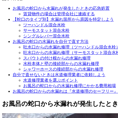
お風呂の蛇口から水漏れが発生したときの応急処置
賃貸物件の場合は管理会社に連絡する
【蛇口のタイプ別】水漏れ箇所から原因を特定しよう
ツーハンドル混合水栓
サーモスタット混合水栓
シングルレバー混合水栓
お風呂の蛇口の水漏れを自分で直す方法
吐水口からの水漏れ修理（ツーハンドル混合水栓
吐水口からの水漏れ修理（サーモスタット混合水
スパウトの付け根からの水漏れ修理
水栓本体と壁の接続部からの水漏れ修理
シャワーホースの接続部からの水漏れ修理
自分で直せないときは水道修理業者に依頼しよう
水道修理業者を選ぶポイント
お風呂の蛇口からの水漏れ修理にかかる費用相場
お風呂の蛇口からの水漏れは『水道修理のセーフリー』
お風呂の蛇口から水漏れが発生したと