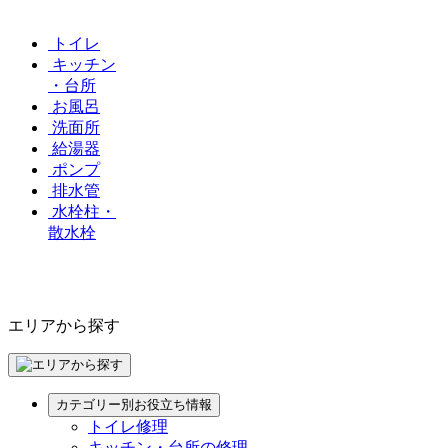
トイレ
キッチン
・台所
お風呂
洗面所
給湯器
ポンプ
排水管
水栓柱・
散水栓
エリアから探す
カテゴリー別お役立ち情報
トイレ修理
キッチン・台所の修理