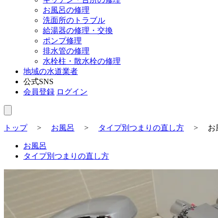
お風呂の修理
洗面所のトラブル
給湯器の修理・交換
ポンプ修理
排水管の修理
水栓柱・散水栓の修理
地域の水道業者
公式SNS
会員登録
ログイン
トップ
>
お風呂
>
タイプ別つまりの直し方
>
お
お風呂
タイプ別つまりの直し方