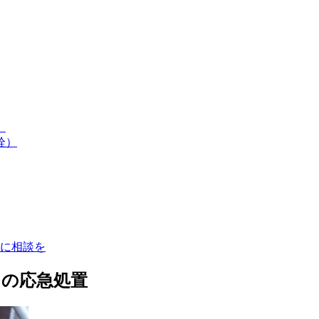
）
栓）
に相談を
きの応急処置