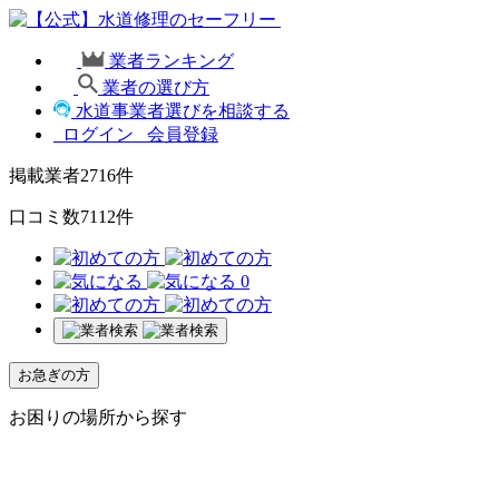
業者ランキング
業者の選び方
水道事業者選びを相談する
ログイン
会員登録
掲載業者
2716
件
口コミ数
7112
件
0
お急ぎの方
お困りの場所から探す