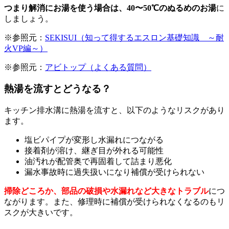
つまり解消にお湯を使う場合は、40〜50℃のぬるめのお湯
に
しましょう。
※参照元：
SEKISUI（知って得するエスロン基礎知識 ～耐
火VP編～）
※参照元：
アビトップ（よくある質問）
熱湯を流すとどうなる？
キッチン排水溝に熱湯を流すと、以下のようなリスクがあり
ます。
塩ビパイプが変形し水漏れにつながる
接着剤が溶け、継ぎ目が外れる可能性
油汚れが配管奥で再固着して詰まり悪化
漏水事故時に過失扱いになり補償が受けられない
掃除どころか、部品の破損や水漏れなど大きなトラブル
につ
ながります。また、修理時に補償が受けられなくなるのもリ
スクが大きいです。