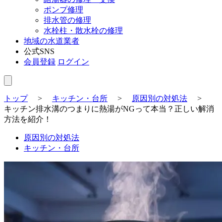
ポンプ修理
排水管の修理
水栓柱・散水栓の修理
地域の水道業者
公式SNS
会員登録
ログイン
トップ
>
キッチン・台所
>
原因別の対処法
>
キッチン排水溝のつまりに熱湯がNGって本当？正しい解消
方法を紹介！
原因別の対処法
キッチン・台所