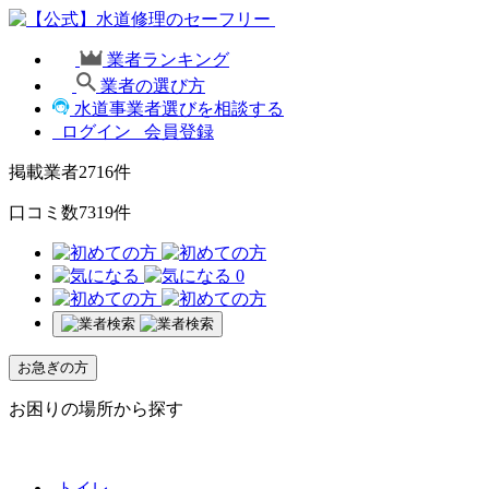
業者ランキング
業者の選び方
水道事業者選びを相談する
ログイン
会員登録
掲載業者
2716
件
口コミ数
7319
件
0
お急ぎの方
お困りの場所から探す
トイレ