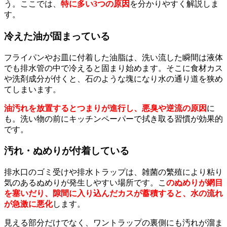
う。ここでは、
特に多い3つの原因
を分かりやすく解説しま
す。
冷えた油が固まっている
フライパンやお皿に付着した油脂は、洗い流した瞬間は液体
でも排水管の中で冷えると固まり始めます。そこに食材カス
や洗剤成分が付くと、石のような塊になり水の通り道を狭め
てしまいます。
油汚れを放置するとつまりが進行し、悪臭や逆流の原因
に
も。洗い物の前にキッチンペーパーで拭き取る習慣が効果的
です。
汚れ・ぬめりが付着している
排水口のゴミ受けや排水トラップは、雑菌の繁殖により粘り
気のあるぬめりが発生しやすい場所です。こ
のぬめりが網目
を塞いだり、隙間に入り込んだカスが蓄積すると、水の流れ
が急激に悪化
します。
見える部分だけでなく、ワントラップの裏側にも汚れが溜ま