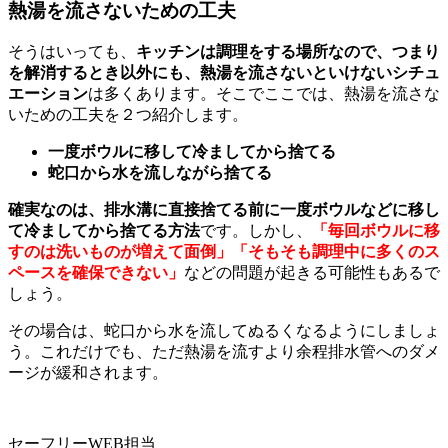
熱湯を流さないための工夫
そうはいっても、
キッチンは調理をする場所なので、つまり
を解消するとき以外にも、熱湯を流さないといけないシチュ
エーション
は多くあります。そこでここでは、熱湯を流さな
いための工夫を２つ紹介します。
一度ボウルに移して冷ましてから捨てる
蛇口から水を流しながら捨てる
確実なのは、排水溝に直接捨てる前に一度ボウルなどに移し
て冷ましてから捨てる方法
です。しかし、
「毎回ボウルに移
すのは洗いものが増えて面倒」「そもそも調理中に多くのス
ペースを確保できない」
などの問題が起きる可能性もあるで
しょう。
その場合は、蛇口から水を流してぬるくなるようにしましょ
う。これだけでも、ただ熱湯を流すより余程排水管へのダメ
ージが緩和されます。
セーフリーWEB担当