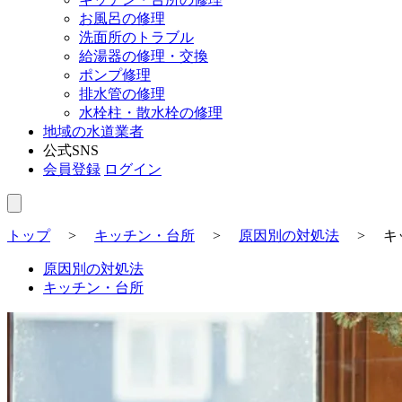
お風呂の修理
洗面所のトラブル
給湯器の修理・交換
ポンプ修理
排水管の修理
水栓柱・散水栓の修理
地域の水道業者
公式SNS
会員登録
ログイン
トップ
>
キッチン・台所
>
原因別の対処法
>
キ
原因別の対処法
キッチン・台所