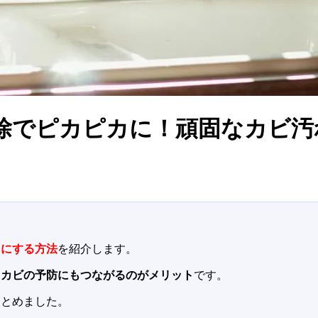
除でピカピカに！頑固なカビ汚
カにする方法
を紹介します。
、
カビの予防にもつながるのがメリット
です。
まとめました。