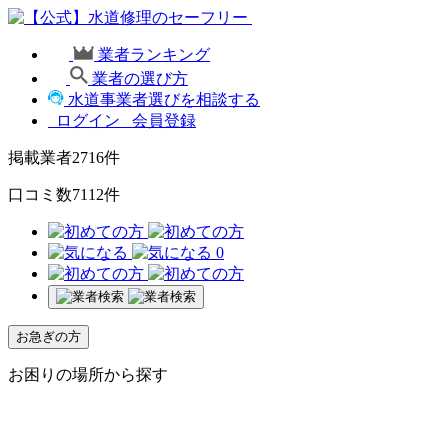
業者ランキング
業者の選び方
水道事業者選びを相談する
ログイン
会員登録
掲載業者
2716
件
口コミ数
7112
件
0
お急ぎの方
お困りの場所から探す