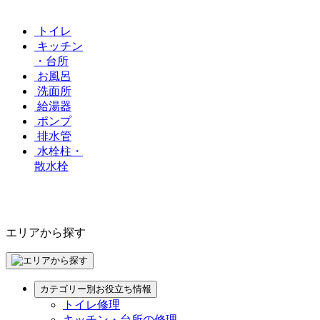
トイレ
キッチン
・台所
お風呂
洗面所
給湯器
ポンプ
排水管
水栓柱・
散水栓
エリアから探す
カテゴリー別お役立ち情報
トイレ修理
キッチン・台所の修理