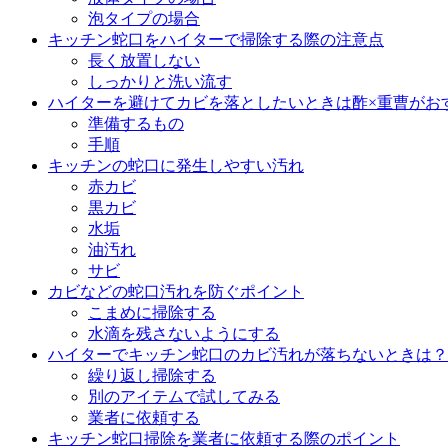
泡タイプの場合
キッチン蛇口をハイターで掃除する際の注意点
長く放置しない
しっかりと洗い流す
ハイターを避けてカビを落としたいときは酢×重曹がお
準備するもの
手順
キッチンの蛇口に発生しやすい汚れ
赤カビ
黒カビ
水垢
油汚れ
サビ
カビなどの蛇口汚れを防ぐポイント
こまめに掃除する
水滴を残さないようにする
ハイターでキッチン蛇口のカビ汚れが落ちないときは？
繰り返し掃除する
別のアイテムで試してみる
業者に依頼する
キッチン蛇口掃除を業者に依頼する際のポイント