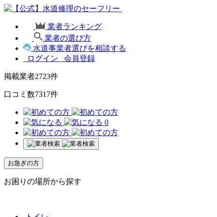
業者ランキング
業者の選び方
水道事業者選びを相談する
ログイン
会員登録
掲載業者
2723
件
口コミ数
7317
件
0
お急ぎの方
お困りの場所から探す
トイレ