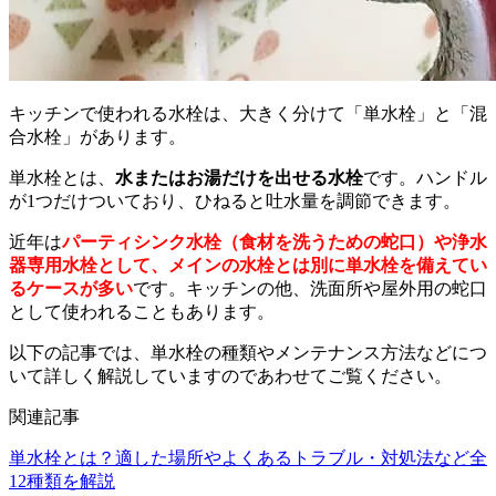
キッチンで使われる水栓は、大きく分けて「単水栓」と「混
合水栓」があります。
単水栓とは、
水またはお湯だけを出せる水栓
です。ハンドル
が1つだけついており、ひねると吐水量を調節できます。
近年は
パーティシンク水栓（食材を洗うための蛇口）や浄水
器専用水栓として、メインの水栓とは別に単水栓を備えてい
るケースが多い
です。キッチンの他、洗面所や屋外用の蛇口
として使われることもあります。
以下の記事では、単水栓の種類やメンテナンス方法などにつ
いて詳しく解説していますのであわせてご覧ください。
関連記事
単水栓とは？適した場所やよくあるトラブル・対処法など全
12種類を解説