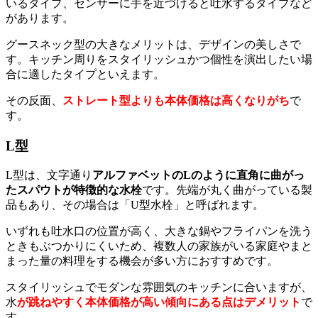
いるタイプ、センサーに手を近づけると吐水するタイプなど
があります。
グースネック型の大きなメリットは、デザインの美しさで
す。キッチン周りをスタイリッシュかつ個性を演出したい場
合に適したタイプといえます。
その反面、
ストレート型よりも本体価格は高くなりがち
で
す。
L型
L型は、文字通り
アルファベットのLのように直角に曲がっ
たスパウトが特徴的な水栓
です。先端が丸く曲がっている製
品もあり、その場合は「U型水栓」と呼ばれます。
いずれも吐水口の位置が高く、大きな鍋やフライパンを洗う
ときもぶつかりにくいため、複数人の家族がいる家庭やまと
まった量の料理をする機会が多い方におすすめです。
スタイリッシュでモダンな雰囲気のキッチンに合いますが、
水
が跳ねやすく本体価格が高い傾向にある点はデメリット
で
す。