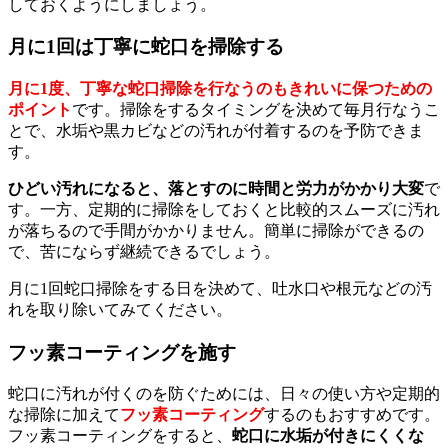
しておくようにしましょう。
月に1回は丁寧に蛇口を掃除する
月に1度、丁寧な蛇口掃除を行なうのもきれいに保つための
ポイント
です。掃除をするタイミングを決めて毎月行なうこ
とで、水垢や黒カビなどの汚れが付着するのを予防できま
す。
ひどい汚れになると、落とすのに時間と労力がかかり大変
で
す。一方、定期的に掃除をしておくと比較的スムーズに汚れ
が落ちるので手間がかかりません。簡単に掃除ができるの
で、苦にならず継続できるでしょう。
月に1回蛇口掃除をする日を決めて、吐水口や根元などの汚
れを取り除いてみてください。
フッ素コーティングを施す
蛇口に汚れが付くのを防ぐためには、日々の使い方や定期的
な掃除に加えて
フッ素コーティング
するのもおすすめです。
フッ素コーティングをすると、
蛇口に水垢が付きにくくな