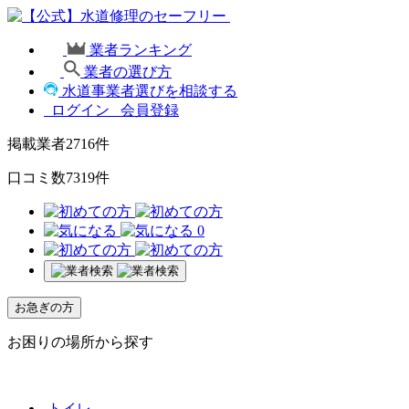
業者ランキング
業者の選び方
水道事業者選びを相談する
ログイン
会員登録
掲載業者
2716
件
口コミ数
7319
件
0
お急ぎの方
お困りの場所から探す
トイレ