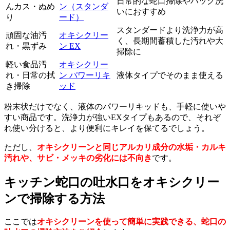
日常的な蛇口掃除やパック洗
んカス・ぬめ
ン（スタンダ
いにおすすめ
り
ード）
スタンダードより洗浄力が高
頑固な油汚
オキシクリー
く、長期間蓄積した汚れや大
れ・黒ずみ
ン EX
掃除に
軽い食品汚
オキシクリー
れ・日常の拭
ン パワーリキ
液体タイプでそのまま使える
き掃除
ッド
粉末状だけでなく、液体のパワーリキッドも、手軽に使いや
すい商品です。洗浄力が強いEXタイプもあるので、それぞ
れ使い分けると、より便利にキレイを保てるでしょう。
ただし、
オキシクリーンと同じアルカリ成分の水垢・カルキ
汚れや、サビ・メッキの劣化には不向き
です。
キッチン蛇口の吐水口をオキシクリー
ンで掃除する方法
ここでは
オキシクリーンを使って簡単に実践できる、蛇口の