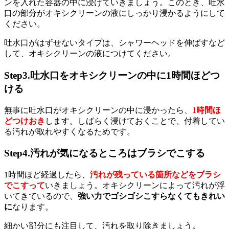
ンを入れた容器の中に浸けていきましょう。このとき、吐水
口の部分がオキシクリーンの液にしっかり浸かるようにして
ください。
吐水口がはずせないタイプは、シャワーヘッドを伸ばすなど
して、オキシクリーンの液につけてください。
Step3.吐水口をオキシクリーンの中に1時間ほどつ
ける
無事に吐水口がオキシクリーンの中に浸かったら、
1時間ほ
どつけおき
します。しばらく浸けておくことで、付着してい
る汚れが取れやすくなるためです。
Step4.汚れが気になるところはブラシでこする
1時間ほど経過したら、
汚れが残っている箇所などをブラシ
でこすって
いきましょう。オキシクリーンによって汚れが浮
いてきているので、
強い力でゴシゴシこすらなくてもきれい
に
なります。
細かい部分にも注目して、汚れを取り除きましょう。