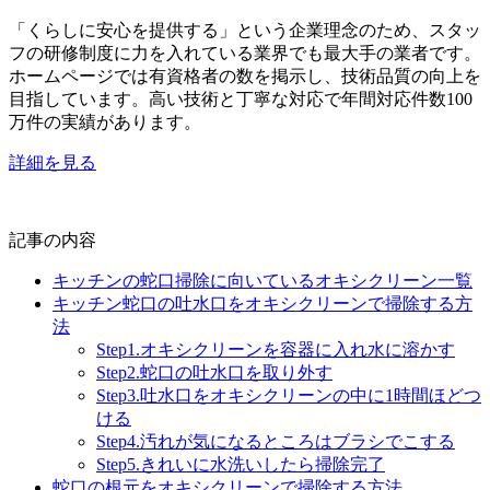
「くらしに安心を提供する」という企業理念のため、スタッ
フの研修制度に力を入れている業界でも最大手の業者です。
ホームページでは有資格者の数を掲示し、技術品質の向上を
目指しています。高い技術と丁寧な対応で年間対応件数100
万件の実績があります。
詳細を見る
記事の内容
キッチンの蛇口掃除に向いているオキシクリーン一覧
キッチン蛇口の吐水口をオキシクリーンで掃除する方
法
Step1.オキシクリーンを容器に入れ水に溶かす
Step2.蛇口の吐水口を取り外す
Step3.吐水口をオキシクリーンの中に1時間ほどつ
ける
Step4.汚れが気になるところはブラシでこする
Step5.きれいに水洗いしたら掃除完了
蛇口の根元をオキシクリーンで掃除する方法