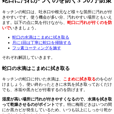
蛇口に汚れがつくのを防ぐ3つの予防策
キッチンの蛇口は、吐水口や根元など様々な箇所に汚れが付
きやすいです。使う機会が多い分、汚れやすい場所ともいえ
ます。以下の点に気を付けながら、
蛇口に汚れが付くのを防
いで
いきましょう。
蛇口の水滴はこまめに拭き取る
月に1回は丁寧に蛇口を掃除する
フッ素コーティングを施す
それぞれ解説していきます。
蛇口の水滴はこまめに拭き取る
キッチンの蛇口に付いた水滴は、
こまめに拭き取る
のを心が
けましょう。使い終わったときに水気を拭き取っておくだけ
でも、水垢や黒カビが付着するのを防げます。
湿度が高い場所に汚れが付きやすくなるので、水滴を拭き取
って乾燥させるのがポイント
です。特に梅雨どきはいつの間
にか黒カビが発生しているため、いつも以上にしっかり乾か