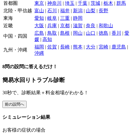
首都圏
東京
|
神奈川
|
埼玉
|
千葉
|
茨城
|
栃木
|
群馬
北陸・甲信越
富山
|
石川
|
福井
|
新潟
|
山梨
|
長野
東海
愛知
|
岐阜
|
三重
|
静岡
近畿
大阪
|
兵庫
|
京都
|
滋賀
|
奈良
|
和歌山
広島
|
鳥取
|
島根
|
岡山
|
山口
|
徳島
|
香川
|
愛
中国・四国
媛
|
高知
福岡
|
佐賀
|
長崎
|
熊本
|
大分
|
宮崎
|
鹿児島
|
九州・沖縄
沖縄
8
問の設問に答えるだけ！
簡易水回りトラブル診断
30
秒で、
診断結果＋料金相場
がわかる！
前の設問へ
シミュレーション結果
お客様の症状の場合