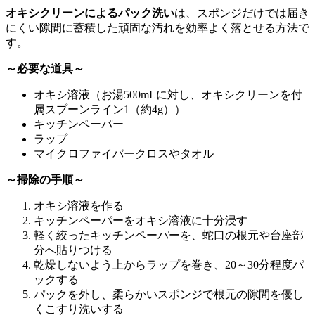
オキシクリーンによるパック洗い
は、スポンジだけでは届き
にくい隙間に蓄積した頑固な汚れを効率よく落とせる方法で
す。
～必要な道具～
オキシ溶液（お湯500mLに対し、オキシクリーンを付
属スプーンライン1（約4g））
キッチンペーパー
ラップ
マイクロファイバークロスやタオル
～掃除の手順～
オキシ溶液を作る
キッチンペーパーをオキシ溶液に十分浸す
軽く絞ったキッチンペーパーを、蛇口の根元や台座部
分へ貼りつける
乾燥しないよう上からラップを巻き、20～30分程度パ
ックする
パックを外し、柔らかいスポンジで根元の隙間を優し
くこすり洗いする