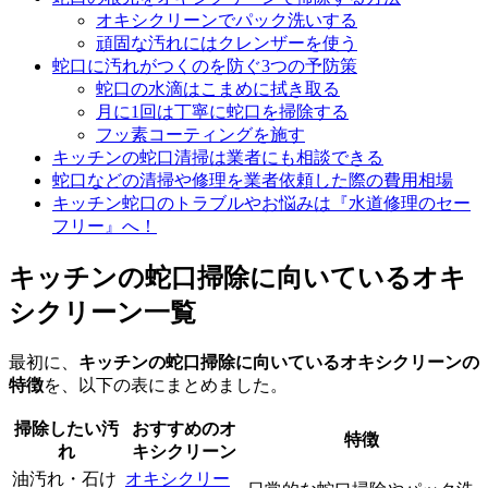
オキシクリーンでパック洗いする
頑固な汚れにはクレンザーを使う
蛇口に汚れがつくのを防ぐ3つの予防策
蛇口の水滴はこまめに拭き取る
月に1回は丁寧に蛇口を掃除する
フッ素コーティングを施す
キッチンの蛇口清掃は業者にも相談できる
蛇口などの清掃や修理を業者依頼した際の費用相場
キッチン蛇口のトラブルやお悩みは『水道修理のセー
フリー』へ！
キッチンの蛇口掃除に向いているオキ
シクリーン一覧
最初に、
キッチンの蛇口掃除に向いているオキシクリーンの
特徴
を、以下の表にまとめました。
掃除したい汚
おすすめのオ
特徴
れ
キシクリーン
油汚れ・石け
オキシクリー