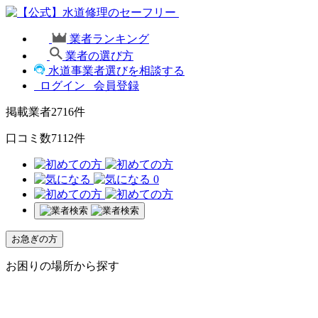
業者ランキング
業者の選び方
水道事業者選びを相談する
ログイン
会員登録
掲載業者
2716
件
口コミ数
7112
件
0
お急ぎの方
お困りの場所から探す