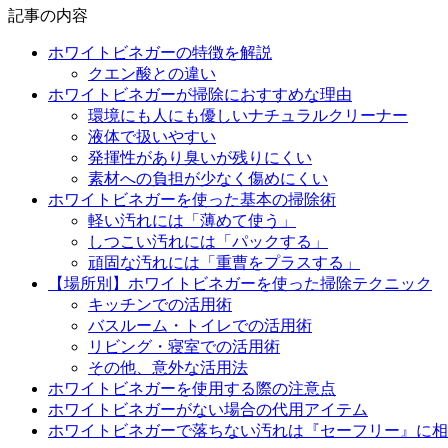
記事の内容
ホワイトビネガーの特徴を解説
クエン酸との違い
ホワイトビネガーが掃除におすすめな理由
環境にも人にも優しいナチュラルクリーナー
液体で扱いやすい
発揮性があり臭いが残りにくい
素材への負担が少なく傷めにくい
ホワイトビネガーを使った基本の掃除術
軽い汚れには「薄めて使う」
しつこい汚れには「パックする」
頑固な汚れには「重曹をプラスする」
【場所別】ホワイトビネガーを使った掃除テクニック
キッチンでの活用術
バスルーム・トイレでの活用術
リビング・寝室での活用術
その他、意外な活用法
ホワイトビネガーを使用する際の注意点
ホワイトビネガーがない場合の代用アイテム
ホワイトビネガーで落ちない汚れは『セーフリー』に相