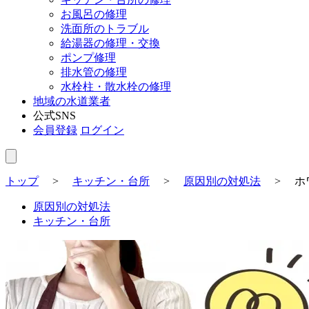
お風呂の修理
洗面所のトラブル
給湯器の修理・交換
ポンプ修理
排水管の修理
水栓柱・散水栓の修理
地域の水道業者
公式SNS
会員登録
ログイン
トップ
>
キッチン・台所
>
原因別の対処法
>
ホ
原因別の対処法
キッチン・台所