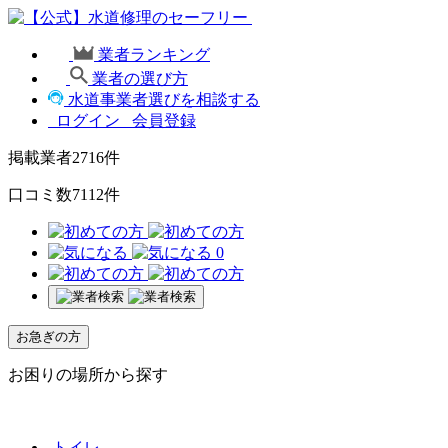
業者ランキング
業者の選び方
水道事業者選びを相談する
ログイン
会員登録
掲載業者
2716
件
口コミ数
7112
件
0
お急ぎの方
お困りの場所から探す
トイレ