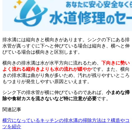
排水溝には縦向きと横向きがあります。シンクの下にある排
水管が真っすぐに下へと伸びている場合は縦向き、横へと伸
びている場合は横向きと区別します。
横向きの排水溝は水が水平方向に流れるため、
下向きに勢い
よく流れる縦向きよりも水の流れが緩やか
です。また、横向
きの排水溝は曲がり角が多いため、汚れが残りやすいところ
もつまりが発生しやすい原因といえます。
シンク下の排水管が横に伸びているのであれば、
小まめな掃
除や食材カスを流さないなど特に注意が必要
です。
関連記事
横穴になっているキッチンの排水溝の掃除方法は？構造やコ
ツを紹介