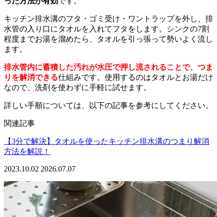
った方法が有効
です。
キッチン排水溝のフタ・ゴミ受け・ワントラップを外し、排
水管の入り口にタオルを入れてフタをします。シンクの7割
程度までお湯を溜めたら、タオルを引っ張って勢いよく流し
ます。
排水管内に蓄積した汚れが水圧で押し流されることで、つま
りを解消できる
仕組みです。使用するのはタオルとお湯だけ
なので、洗剤を使わずに手軽に試せます。
詳しい手順については、以下の記事を参考にしてください。
関連記事
【3分で解決】タオルを使ったキッチン排水溝のつまり解消
方法を解説！
2023.10.02
2026.07.07