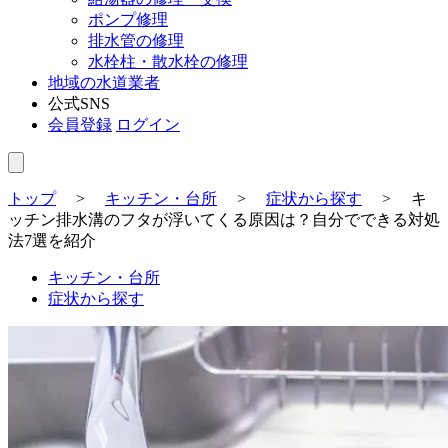
ポンプ修理
排水管の修理
水栓柱・散水栓の修理
地域の水道業者
公式SNS
会員登録
ログイン
トップ
>
キッチン・台所
>
症状から探す
>
キ
ッチン排水溝のフタが浮いてくる原因は？自分でできる対処
法7選を紹介
キッチン・台所
症状から探す