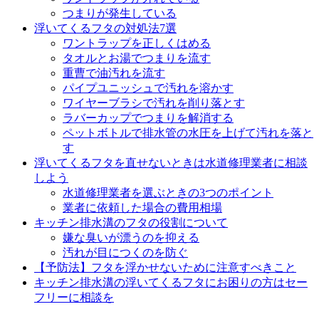
つまりが発生している
浮いてくるフタの対処法7選
ワントラップを正しくはめる
タオルとお湯でつまりを流す
重曹で油汚れを流す
パイプユニッシュで汚れを溶かす
ワイヤーブラシで汚れを削り落とす
ラバーカップでつまりを解消する
ペットボトルで排水管の水圧を上げて汚れを落と
す
浮いてくるフタを直せないときは水道修理業者に相談
しよう
水道修理業者を選ぶときの3つのポイント
業者に依頼した場合の費用相場
キッチン排水溝のフタの役割について
嫌な臭いが漂うのを抑える
汚れが目につくのを防ぐ
【予防法】フタを浮かせないために注意すべきこと
キッチン排水溝の浮いてくるフタにお困りの方はセー
フリーに相談を