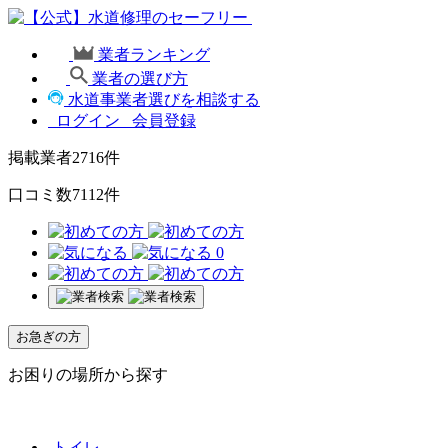
業者ランキング
業者の選び方
水道事業者選びを相談する
ログイン
会員登録
掲載業者
2716
件
口コミ数
7112
件
0
お急ぎの方
お困りの場所から探す
トイレ