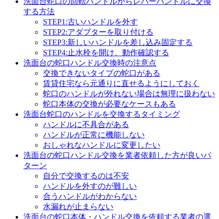
洗面台蛇口の回転ハンドルからレバーハンドルに交換
する方法
STEP1:古いハンドルを外す
STEP2:アダプターを取り付ける
STEP3:新しいハンドルを差し込み固定する
STEP4:止水栓を開け、動作確認する
洗面台の蛇口ハンドル交換時の注意点
交換できないタイプの蛇口がある
賃貸住宅なら元通りに直せるようにしておく
蛇口のハンドルが外れない場合は無理に扱わない
蛇口本体の交換が必要なケースもある
洗面台蛇口のハンドルを交換するタイミング
ハンドルに不具合がある
ハンドルが正常に機能しない
おしゃれなハンドルに変更したい
洗面台の蛇口ハンドル交換を業者依頼した方が良いパ
ターン
自分で交換するのは不安
ハンドルを外すのが難しい
合うハンドルがわからない
水漏れが止まらない
洗面台の蛇口本体・ハンドル交換を依頼する業者の選