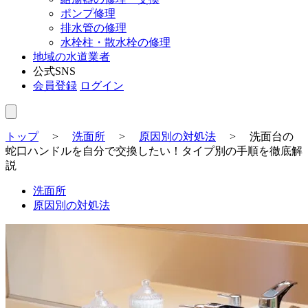
ポンプ修理
排水管の修理
水栓柱・散水栓の修理
地域の水道業者
公式SNS
会員登録
ログイン
トップ
>
洗面所
>
原因別の対処法
>
洗面台の
蛇口ハンドルを自分で交換したい！タイプ別の手順を徹底解
説
洗面所
原因別の対処法