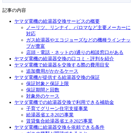
記事の内容
ヤマダ電機の給湯器交換サービスの概要
ノーリツ、リンナイ、パロマなど主要メーカーに
対応
ガス給湯器やエコジョーズなどの機種ラインナッ
プが豊富
店頭・電話・ネットの3通りの相談窓口がある
ヤマダ電機の給湯器交換の口コミ・評判を紹介
ヤマダ電機で給湯器を交換する際の費用目安
追加費用がかかるケース
ヤマダ電機が提供する給湯器交換の保証
保証対象と保証上限
保証期間と回数
対象外のケース
ヤマダ電機での給湯器交換で利用できる補助金
子育てグリーン住宅支援事業
給湯器省エネ2025事業
賃貸集合給湯器省エネ2025事業
ヤマダ電機に給湯器交換を依頼できる条件