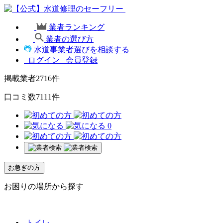
業者ランキング
業者の選び方
水道事業者選びを相談する
ログイン
会員登録
掲載業者
2716
件
口コミ数
7111
件
0
お急ぎの方
お困りの場所から探す
トイレ