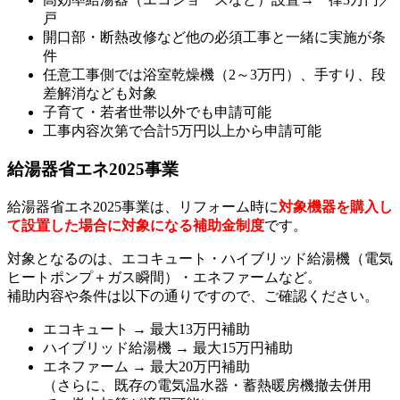
戸
開口部・断熱改修など他の必須工事と一緒に実施が条
件
任意工事側では浴室乾燥機（2～3万円）、手すり、段
差解消なども対象
子育て・若者世帯以外でも申請可能
工事内容次第で合計5万円以上から申請可能
給湯器省エネ2025事業
給湯器省エネ2025事業は、リフォーム時に
対象機器を購入し
て設置した場合に対象になる補助金制度
です。
対象となるのは、エコキュート・ハイブリッド給湯機（電気
ヒートポンプ＋ガス瞬間）・エネファームなど。
補助内容や条件は以下の通りですので、ご確認ください。
エコキュート → 最大13万円補助
ハイブリッド給湯機 → 最大15万円補助
エネファーム → 最大20万円補助
（さらに、既存の電気温水器・蓄熱暖房機撤去併用