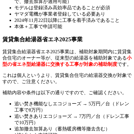
で、撤去加算が適用可能）
モデルは登録済み高効率品であることが必須
ヤマダ電機が事業者登録している必要あり
2024年11月22日以降に工事を着手済みであること
本体＋工事で申請可能
賃貸集合給湯器省エネ2025事業
賃貸集合給湯器省エネ2025事業は、補助対象期間内に賃貸集
合住宅のオーナー等が、従来型の給湯器を補助対象である
小
型の省エネ型給湯器に交換する工事が対象の補助制度
です。
これは個人というより、賃貸集合住宅の給湯器交換が対象で
すので、ご注意ください。
補助内容や条件は以下の通りですので、ご確認ください。
追い焚き機能なしエコジョーズ → 5万円／台（ドレン
工事で8万円）
追い焚きありエコジョーズ → 7万円／台（ドレン工事
で10万円）
追加撤去加算あり（蓄熱暖房機等撤去含む）