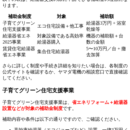
ります。
補助金制度
対象
補助額
子育てグリーン
給湯器3万円 + 浴室
エコ住宅設備＋他工事
住宅支援事業
乾燥等
給湯器省エネ
対象設備である高効率
機器の補助額＋台
2025事業
給湯器購入
数の金額
賃貸住宅給湯器
5〜10万円／台 + 撤
集合住宅給湯器
省エネ事業
去加算
さらに詳しく制度や手続き詳細を知りたい場合は、各制度の
公式サイトを確認するか、ヤマダ電機の相談窓口で直接確認
してください。
子育てグリーン住宅支援事業
子育てグリーン住宅支援事業は、
省エネリフォーム＋給湯器
設置などが対象の補助金制度
です。
補助内容や条件は以下の通りですので、ご確認ください。
高効率給湯器（エコジョーズなど）設置→一律3万円／