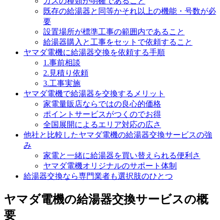
ガスの種類が明確であること
既存の給湯器と同等かそれ以上の機能・号数が必
要
設置場所が標準工事の範囲内であること
給湯器購入と工事をセットで依頼すること
ヤマダ電機に給湯器交換を依頼する手順
1.事前相談
2.見積り依頼
3.工事実施
ヤマダ電機で給湯器を交換するメリット
家電量販店ならではの良心的価格
ポイントサービスがつくのでお得
全国展開によるエリア対応の広さ
他社と比較したヤマダ電機の給湯器交換サービスの強
み
家電と一緒に給湯器を買い替えられる便利さ
ヤマダ電機オリジナルのサポート体制
給湯器交換なら専門業者も選択肢のひとつ
ヤマダ電機の給湯器交換サービスの概
要