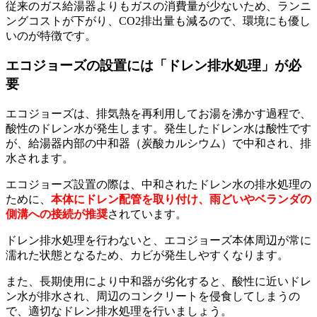
従来のガス給湯器よりもガスの消費量が少ないため、ランニ
ングコストが下がり、CO2排出量も減るので、環境にも優し
いのが特徴です。
エコジョーズの設置には「ドレン排水処理」が必
要
エコジョーズは、排気熱を再利用してお湯を沸かす過程で、
酸性のドレン水が発生します。発生したドレン水は酸性です
が、給湯器内部の中和器（炭酸カルシウム）で中和され、排
水されます。
エコジョーズ設置の際は、中和されたドレン水の排水処理の
ために、
本体にドレン配管を取り付け、雨どいやベランダの
側溝への接続が推奨
されています。
ドレン排水処理を行わないと、エコジョーズ本体周辺が常に
濡れた状態となるため、カビが発生しやすくなります。
また、長期使用により中和器が劣化すると、酸性に近いドレ
ン水が排水され、周辺のコンクリートを侵食してしまうの
で、適切なドレン排水処理を行いましょう。