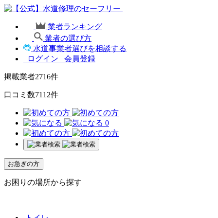
業者ランキング
業者の選び方
水道事業者選びを相談する
ログイン
会員登録
掲載業者
2716
件
口コミ数
7112
件
0
お急ぎの方
お困りの場所から探す
トイレ