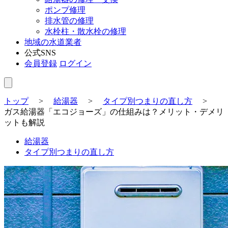
ポンプ修理
排水管の修理
水栓柱・散水栓の修理
地域の水道業者
公式SNS
会員登録
ログイン
トップ
>
給湯器
>
タイプ別つまりの直し方
>
ガス給湯器「エコジョーズ」の仕組みは？メリット・デメリ
ットも解説
給湯器
タイプ別つまりの直し方