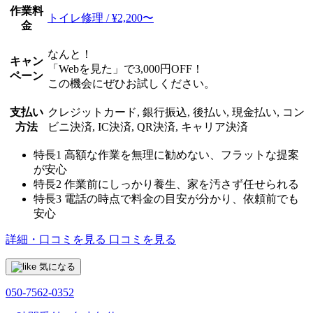
作業料
トイレ修理 / ¥2,200〜
金
なんと！
キャン
「Webを見た」で3,000円OFF！
ペーン
この機会にぜひお試しください。
支払い
クレジットカード, 銀行振込, 後払い, 現金払い, コン
方法
ビニ決済, IC決済, QR決済, キャリア決済
特長1
高額な作業を無理に勧めない、フラットな提案
が安心
特長2
作業前にしっかり養生、家を汚さず任せられる
特長3
電話の時点で料金の目安が分かり、依頼前でも
安心
詳細・口コミを見る
口コミを見る
気になる
050-7562-0352