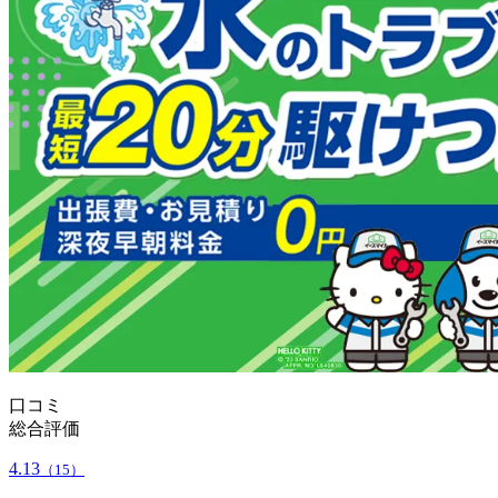
口コミ
総合評価
4.13
（15）