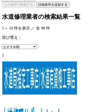
この条件で検索する
詳細条件を追加する
水道修理業者の検索結果一覧
1
～
10
件を表示 ／ 全
98
件
並び替え：
1