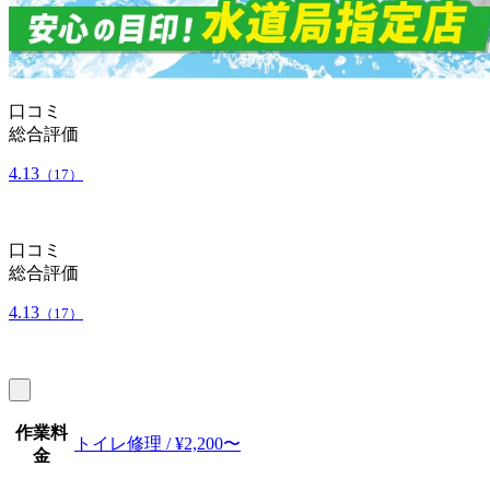
口コミ
総合評価
4.13
（17）
口コミ
総合評価
4.13
（17）
作業料
トイレ修理 / ¥2,200〜
金