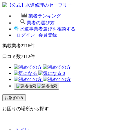
業者ランキング
業者の選び方
水道事業者選びを相談する
ログイン
会員登録
掲載業者
2716
件
口コミ数
7112
件
0
お急ぎの方
お困りの場所から探す
トイレ