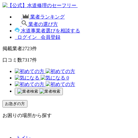
業者ランキング
業者の選び方
水道事業者選びを相談する
ログイン
会員登録
掲載業者
2723
件
口コミ数
7317
件
0
お急ぎの方
お困りの場所から探す
トイレ