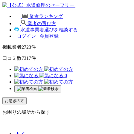
業者ランキング
業者の選び方
水道事業者選びを相談する
ログイン
会員登録
掲載業者
2723
件
口コミ数
7317
件
0
お急ぎの方
お困りの場所から探す
トイレ