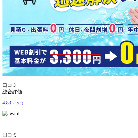
口コミ
総合評価
4.83
（195）
口コミ