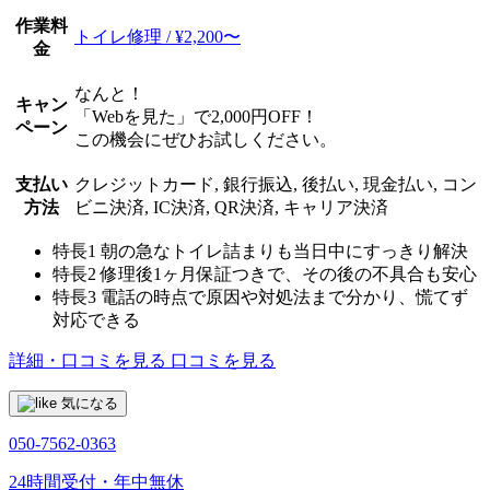
作業料
トイレ修理 / ¥2,200〜
金
なんと！
キャン
「Webを見た」で2,000円OFF！
ペーン
この機会にぜひお試しください。
支払い
クレジットカード, 銀行振込, 後払い, 現金払い, コン
方法
ビニ決済, IC決済, QR決済, キャリア決済
特長1
朝の急なトイレ詰まりも当日中にすっきり解決
特長2
修理後1ヶ月保証つきで、その後の不具合も安心
特長3
電話の時点で原因や対処法まで分かり、慌てず
対応できる
詳細・口コミを見る
口コミを見る
気になる
050-7562-0363
24時間受付・年中無休