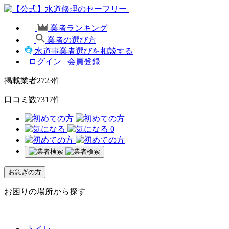
業者ランキング
業者の選び方
水道事業者選びを相談する
ログイン
会員登録
掲載業者
2723
件
口コミ数
7317
件
0
お急ぎの方
お困りの場所から探す
トイレ