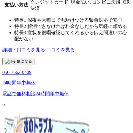
クレジットカード, 現金払い, コンビニ決済, QR
支払い方法
決済
特長1
深夜や大晦日でも駆けつける緊急対応で安心
特長2
解消できなければ料金なしだから気軽に頼める
特長3
症状を復唱確認してくれるから伝え間違いの心
配がない
詳細・口コミを見る
口コミを見る
気になる
050-7562-0409
24時間年中無休
電話で無料相談
24時間年中無休
6