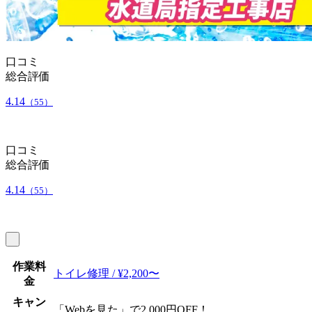
口コミ
総合評価
4.14
（55）
口コミ
総合評価
4.14
（55）
作業料
トイレ修理 / ¥2,200〜
金
キャン
「Webを見た」で2,000円OFF！