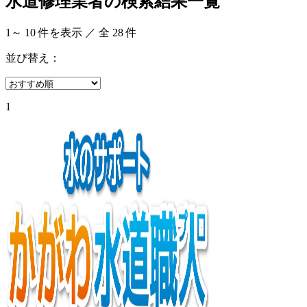
水道修理業者の検索結果一覧
1
～
10
件を表示 ／ 全
28
件
並び替え：
1