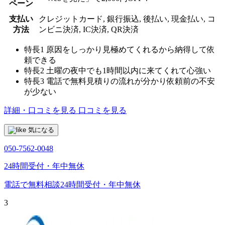
ペーン
支払い
クレジットカード, 銀行振込, 後払い, 現金払い, コ
方法
ンビニ決済, IC決済, QR決済
特長1
原因をしっかり見極めてくれるから納得して依
頼できる
特長2
土曜の夜中でも1時間以内に来てくれて心強い
特長3
電話で無料見積りの流れが分かり依頼前の不安
が少ない
詳細・口コミを見る
口コミを見る
気になる
050-7562-0048
24時間受付・年中無休
電話で無料相談
24時間受付・年中無休
3