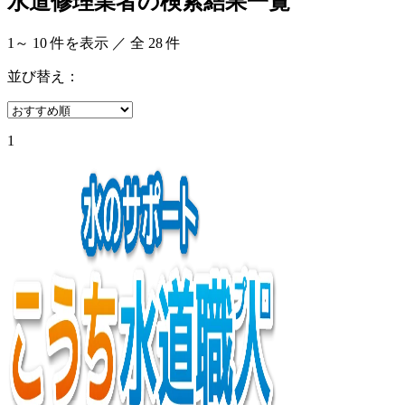
水道修理業者の検索結果一覧
1
～
10
件を表示 ／ 全
28
件
並び替え：
1