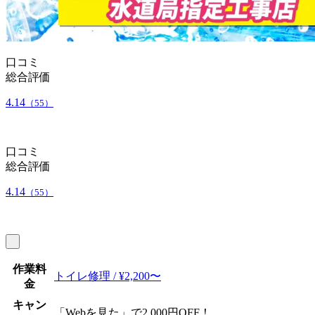
口コミ
総合評価
4.14
（55）
口コミ
総合評価
4.14
（55）
作業料
トイレ修理 / ¥2,200〜
金
キャン
「Webを見た」で2,000円OFF！