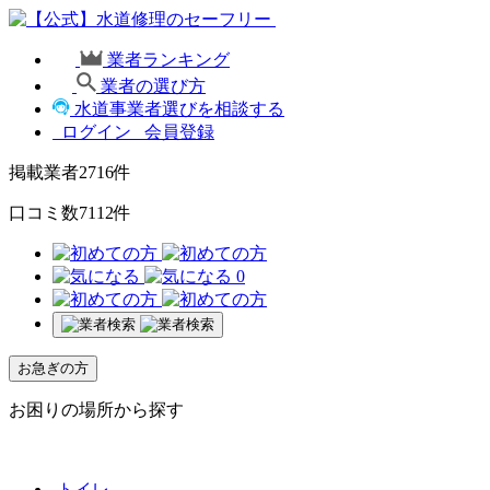
業者ランキング
業者の選び方
水道事業者選びを相談する
ログイン
会員登録
掲載業者
2716
件
口コミ数
7112
件
0
お急ぎの方
お困りの場所から探す
トイレ