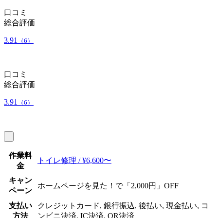
口コミ
総合評価
3.91
（6）
口コミ
総合評価
3.91
（6）
作業料
トイレ修理 / ¥6,600〜
金
キャン
ホームページを見た！で「2,000円」OFF
ペーン
支払い
クレジットカード, 銀行振込, 後払い, 現金払い, コ
方法
ンビニ決済, IC決済, QR決済