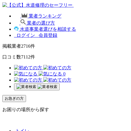
業者ランキング
業者の選び方
水道事業者選びを相談する
ログイン
会員登録
掲載業者
2716
件
口コミ数
7112
件
0
お急ぎの方
お困りの場所から探す
トイレ