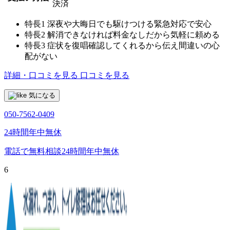
決済
特長1
深夜や大晦日でも駆けつける緊急対応で安心
特長2
解消できなければ料金なしだから気軽に頼める
特長3
症状を復唱確認してくれるから伝え間違いの心
配がない
詳細・口コミを見る
口コミを見る
気になる
050-7562-0409
24時間年中無休
電話で無料相談
24時間年中無休
6