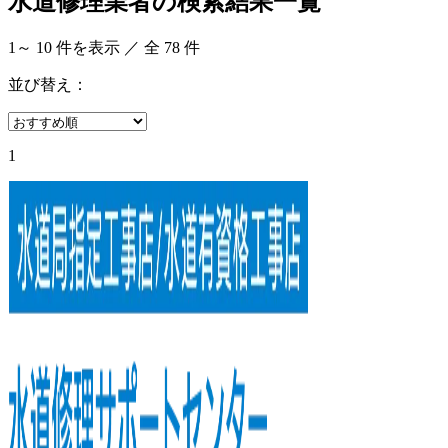
水道修理業者の検索結果一覧
1
～
10
件を表示 ／ 全
78
件
並び替え：
1