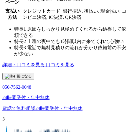
ペーン
支払い
クレジットカード, 銀行振込, 後払い, 現金払い, コ
方法
ンビニ決済, IC決済, QR決済
特長1
原因をしっかり見極めてくれるから納得して依
頼できる
特長2
土曜の夜中でも1時間以内に来てくれて心強い
特長3
電話で無料見積りの流れが分かり依頼前の不安
が少ない
詳細・口コミを見る
口コミを見る
気になる
050-7562-0048
24時間受付・年中無休
電話で無料相談
24時間受付・年中無休
3