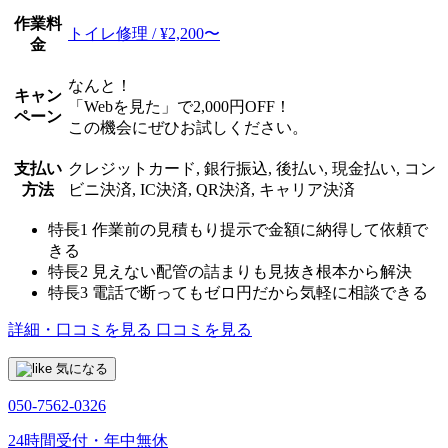
作業料
トイレ修理 / ¥2,200〜
金
なんと！
キャン
「Webを見た」で2,000円OFF！
ペーン
この機会にぜひお試しください。
支払い
クレジットカード, 銀行振込, 後払い, 現金払い, コン
方法
ビニ決済, IC決済, QR決済, キャリア決済
特長1
作業前の見積もり提示で金額に納得して依頼で
きる
特長2
見えない配管の詰まりも見抜き根本から解決
特長3
電話で断ってもゼロ円だから気軽に相談できる
詳細・口コミを見る
口コミを見る
気になる
050-7562-0326
24時間受付・年中無休