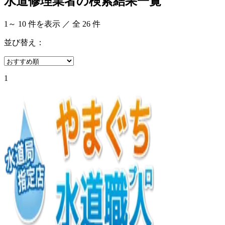
水道修理業者の検索結果一覧
1
～
10
件を表示 ／ 全
26
件
並び替え：
1