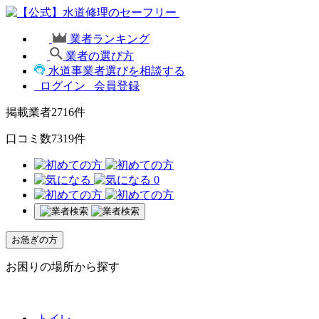
業者ランキング
業者の選び方
水道事業者選びを相談する
ログイン
会員登録
掲載業者
2716
件
口コミ数
7319
件
0
お急ぎの方
お困りの場所から探す
トイレ