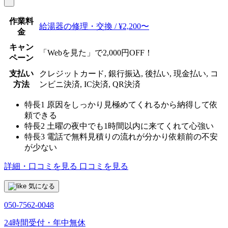
作業料
給湯器の修理・交換 / ¥2,200〜
金
キャン
「Webを見た」で2,000円OFF！
ペーン
支払い
クレジットカード, 銀行振込, 後払い, 現金払い, コ
方法
ンビニ決済, IC決済, QR決済
特長1
原因をしっかり見極めてくれるから納得して依
頼できる
特長2
土曜の夜中でも1時間以内に来てくれて心強い
特長3
電話で無料見積りの流れが分かり依頼前の不安
が少ない
詳細・口コミを見る
口コミを見る
気になる
050-7562-0048
24時間受付・年中無休