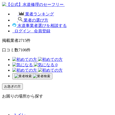
業者ランキング
業者の選び方
水道事業者選びを相談する
ログイン
会員登録
掲載業者
2715
件
口コミ数
7106
件
0
お急ぎの方
お困りの場所から探す
トイレ