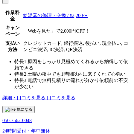
作業料
給湯器の修理・交換 / ¥2,200〜
金
キャン
「Webを見た」で2,000円OFF！
ペーン
支払い
クレジットカード, 銀行振込, 後払い, 現金払い, コ
方法
ンビニ決済, IC決済, QR決済
特長1
原因をしっかり見極めてくれるから納得して依
頼できる
特長2
土曜の夜中でも1時間以内に来てくれて心強い
特長3
電話で無料見積りの流れが分かり依頼前の不安
が少ない
詳細・口コミを見る
口コミを見る
気になる
050-7562-0048
24時間受付・年中無休