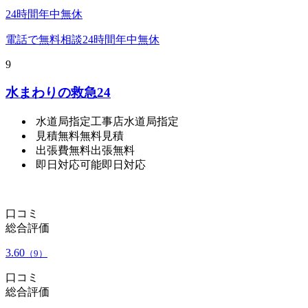
24時間年中無休
電話で無料相談
24時間年中無休
9
水まわりの救急24
水道局指定工事店
水道局指定
見積無料
無料見積
出張費無料
出張無料
即日対応可能
即日対応
口コミ
総合評価
3.60
（9）
口コミ
総合評価