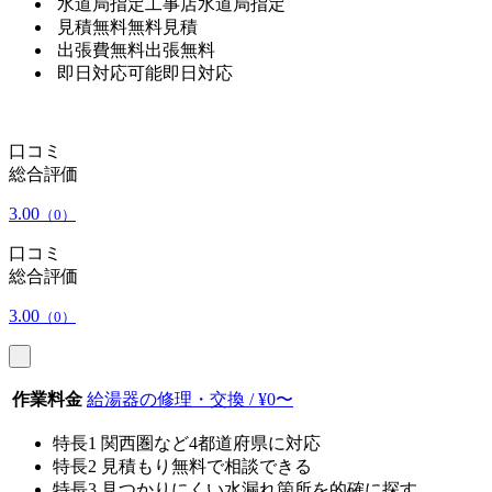
水道局指定工事店
水道局指定
見積無料
無料見積
出張費無料
出張無料
即日対応可能
即日対応
口コミ
総合評価
3.00
（0）
口コミ
総合評価
3.00
（0）
作業料金
給湯器の修理・交換 / ¥0〜
特長1
関西圏など4都道府県に対応
特長2
見積もり無料で相談できる
特長3
見つかりにくい水漏れ箇所を的確に探す