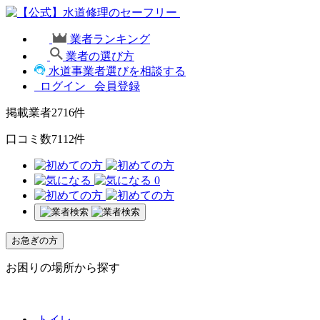
業者ランキング
業者の選び方
水道事業者選びを相談する
ログイン
会員登録
掲載業者
2716
件
口コミ数
7112
件
0
お急ぎの方
お困りの場所から探す
トイレ