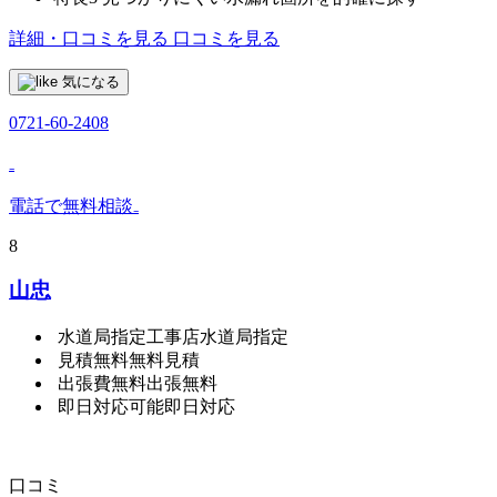
詳細・口コミを見る
口コミを見る
気になる
0721-60-2408
₋
電話で無料相談
₋
8
山忠
水道局指定工事店
水道局指定
見積無料
無料見積
出張費無料
出張無料
即日対応可能
即日対応
口コミ