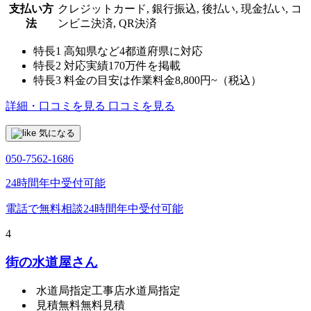
支払い方
クレジットカード, 銀行振込, 後払い, 現金払い, コ
法
ンビニ決済, QR決済
特長1
高知県など4都道府県に対応
特長2
対応実績170万件を掲載
特長3
料金の目安は作業料金8,800円~（税込）
詳細・口コミを見る
口コミを見る
気になる
050-7562-1686
24時間年中受付可能
電話で無料相談
24時間年中受付可能
4
街の水道屋さん
水道局指定工事店
水道局指定
見積無料
無料見積