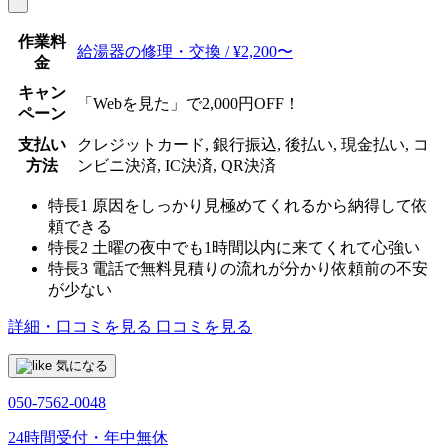
作業料
給湯器の修理・交換 / ¥2,200〜
金
キャン
「Webを見た」で2,000円OFF！
ペーン
支払い
クレジットカード, 銀行振込, 後払い, 現金払い, コ
方法
ンビニ決済, IC決済, QR決済
特長1
原因をしっかり見極めてくれるから納得して依
頼できる
特長2
土曜の夜中でも1時間以内に来てくれて心強い
特長3
電話で無料見積りの流れが分かり依頼前の不安
が少ない
詳細・口コミを見る
口コミを見る
気になる
050-7562-0048
24時間受付・年中無休