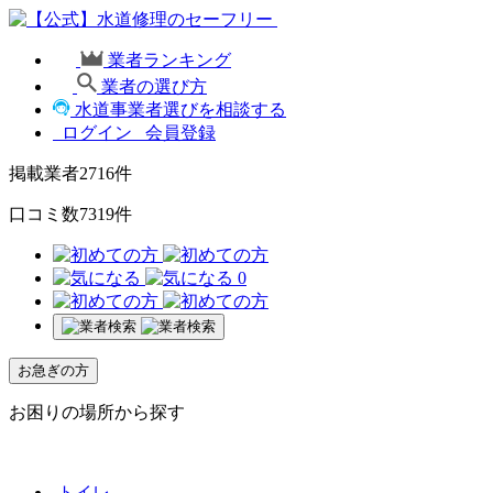
業者ランキング
業者の選び方
水道事業者選びを相談する
ログイン
会員登録
掲載業者
2716
件
口コミ数
7319
件
0
お急ぎの方
お困りの場所から探す
トイレ