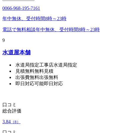
0066-968-195-7161
年中無休、受付時間8時～23時
電話で無料相談
年中無休、受付時間8時～23時
9
水道屋本舗
水道局指定工事店
水道局指定
見積無料
無料見積
出張費無料
出張無料
即日対応可能
即日対応
口コミ
総合評価
3.84
（8）
口コミ