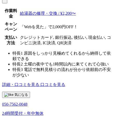
作業料
給湯器の修理・交換 / ¥2,200〜
金
キャン
「Webを見た」で2,000円OFF！
ペーン
支払い
クレジットカード, 銀行振込, 後払い, 現金払い, コ
方法
ンビニ決済, IC決済, QR決済
特長1
原因をしっかり見極めてくれるから納得して依
頼できる
特長2
土曜の夜中でも1時間以内に来てくれて心強い
特長3
電話で無料見積りの流れが分かり依頼前の不安
が少ない
詳細・口コミを見る
口コミを見る
気になる
050-7562-0048
24時間受付・年中無休