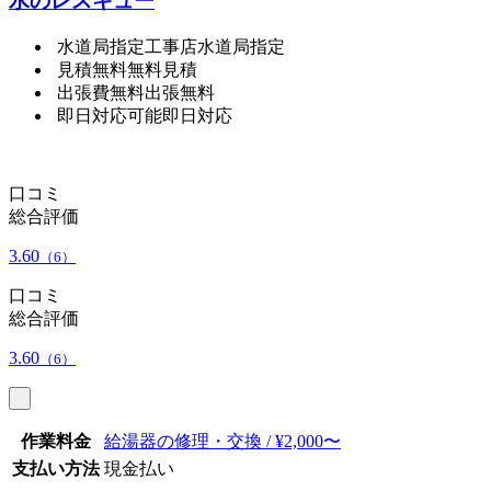
水のレスキュー
水道局指定工事店
水道局指定
見積無料
無料見積
出張費無料
出張無料
即日対応可能
即日対応
口コミ
総合評価
3.60
（6）
口コミ
総合評価
3.60
（6）
作業料金
給湯器の修理・交換 / ¥2,000〜
支払い方法
現金払い