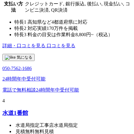
支払い方
クレジットカード, 銀行振込, 後払い, 現金払い, コ
法
ンビニ決済, QR決済
特長1
高知県など4都道府県に対応
特長2
対応実績170万件を掲載
特長3
料金の目安は作業料金8,800円~（税込）
詳細・口コミを見る
口コミを見る
気になる
050-7562-1686
24時間年中受付可能
電話で無料相談
24時間年中受付可能
4
水道1番館
水道局指定工事店
水道局指定
見積無料
無料見積