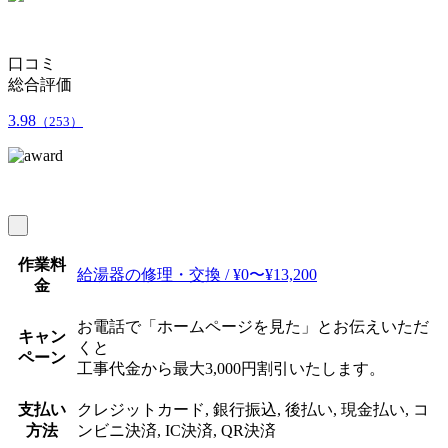
口コミ
総合評価
3.98
（253）
作業料
給湯器の修理・交換 / ¥0〜¥13,200
金
お電話で「ホームページを見た」とお伝えいただ
キャン
くと
ペーン
工事代金から最大3,000円割引いたします。
支払い
クレジットカード, 銀行振込, 後払い, 現金払い, コ
方法
ンビニ決済, IC決済, QR決済