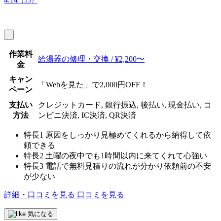
（55）
作業料
給湯器の修理・交換 / ¥2,200〜
金
キャン
「Webを見た」で2,000円OFF！
ペーン
支払い
クレジットカード, 銀行振込, 後払い, 現金払い, コ
方法
ンビニ決済, IC決済, QR決済
特長1
原因をしっかり見極めてくれるから納得して依
頼できる
特長2
土曜の夜中でも1時間以内に来てくれて心強い
特長3
電話で無料見積りの流れが分かり依頼前の不安
が少ない
詳細・口コミを見る
口コミを見る
気になる