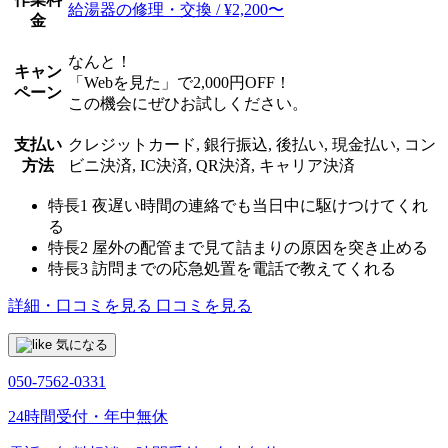
給湯器の修理・交換 / ¥2,200〜
金
なんと！
キャン
「Webを見た」で2,000円OFF！
ペーン
この機会にぜひお試しください。
支払い
クレジットカード, 銀行振込, 後払い, 現金払い, コン
方法
ビニ決済, IC決済, QR決済, キャリア決済
特長1
夜遅い時間の連絡でも当日中に駆けつけてくれ
る
特長2
屋外の配管まで見て詰まりの原因を突き止める
特長3
訪問までの応急処置を電話で教えてくれる
詳細・口コミを見る
口コミを見る
気になる
050-7562-0331
24時間受付・年中無休