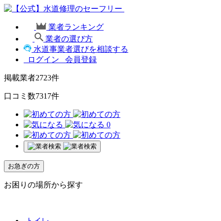
業者ランキング
業者の選び方
水道事業者選びを相談する
ログイン
会員登録
掲載業者
2723
件
口コミ数
7317
件
0
お急ぎの方
お困りの場所から探す
トイレ