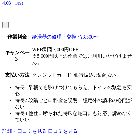
4.03
（189）
作業料金
給湯器の修理・交換 / ¥3,300〜
WEB割引3,000円OFF
キャンペー
※5,000円以下の作業ではご利用いただけませ
ン
ん。
支払い方法
クレジットカード, 銀行振込, 現金払い
特長1
早朝でも駆けつけてもらえ、トイレの緊急も安
心
特長2
段階ごとに料金を説明、想定外の請求の心配が
ない
特長3
他社に断られた特殊な蛇口にも対応、諦めなく
ていい
詳細・口コミを見る
口コミを見る