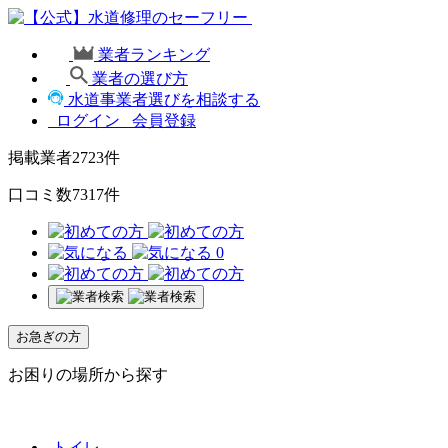
業者ランキング
業者の選び方
水道事業者選びを相談する
ログイン
会員登録
掲載業者
2723
件
口コミ数
7317
件
0
お急ぎの方
お困りの場所から探す
トイレ