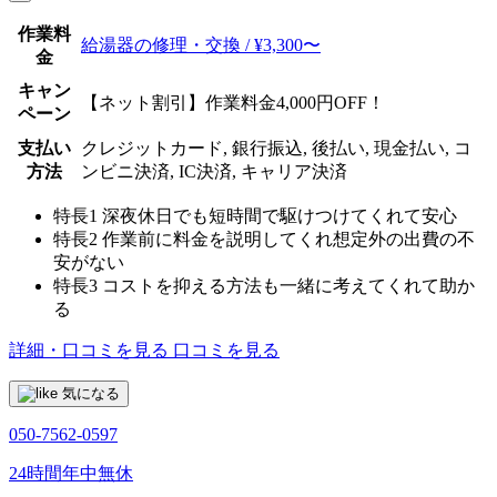
作業料
給湯器の修理・交換 / ¥3,300〜
金
キャン
【ネット割引】作業料金4,000円OFF！
ペーン
支払い
クレジットカード, 銀行振込, 後払い, 現金払い, コ
方法
ンビニ決済, IC決済, キャリア決済
特長1
深夜休日でも短時間で駆けつけてくれて安心
特長2
作業前に料金を説明してくれ想定外の出費の不
安がない
特長3
コストを抑える方法も一緒に考えてくれて助か
る
詳細・口コミを見る
口コミを見る
気になる
050-7562-0597
24時間年中無休