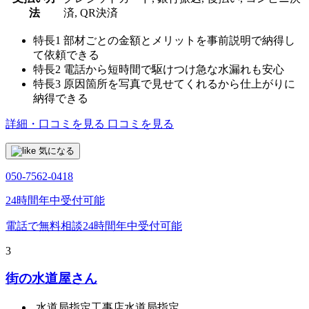
法
済, QR決済
特長1
部材ごとの金額とメリットを事前説明で納得し
て依頼できる
特長2
電話から短時間で駆けつけ急な水漏れも安心
特長3
原因箇所を写真で見せてくれるから仕上がりに
納得できる
詳細・口コミを見る
口コミを見る
気になる
050-7562-0418
24時間年中受付可能
電話で無料相談
24時間年中受付可能
3
街の水道屋さん
水道局指定工事店
水道局指定