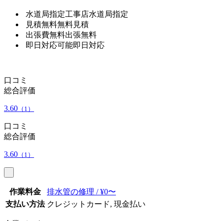
水道局指定工事店
水道局指定
見積無料
無料見積
出張費無料
出張無料
即日対応可能
即日対応
口コミ
総合評価
3.60
（1）
口コミ
総合評価
3.60
（1）
作業料金
排水管の修理 / ¥0〜
支払い方法
クレジットカード, 現金払い