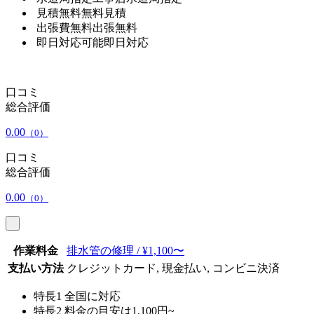
見積無料
無料見積
出張費無料
出張無料
即日対応可能
即日対応
口コミ
総合評価
0.00
（0）
口コミ
総合評価
0.00
（0）
作業料金
排水管の修理 / ¥1,100〜
支払い方法
クレジットカード, 現金払い, コンビニ決済
特長1
全国に対応
特長2
料金の目安は1,100円~