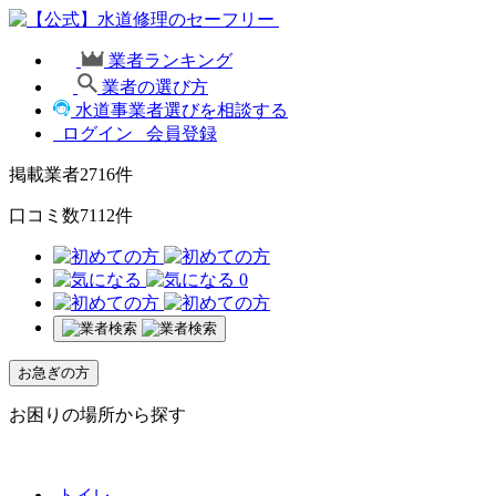
業者ランキング
業者の選び方
水道事業者選びを相談する
ログイン
会員登録
掲載業者
2716
件
口コミ数
7112
件
0
お急ぎの方
お困りの場所から探す
トイレ