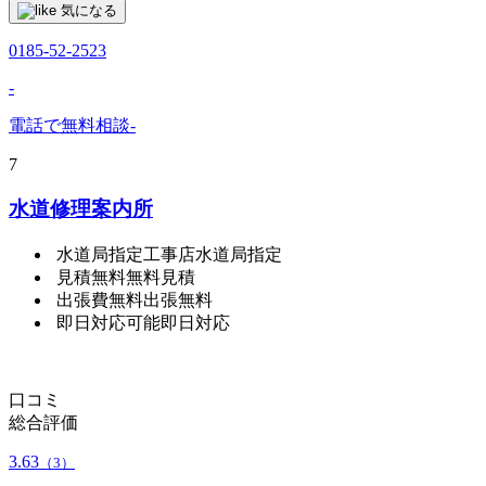
気になる
0185-52-2523
-
電話で無料相談
-
7
水道修理案内所
水道局指定工事店
水道局指定
見積無料
無料見積
出張費無料
出張無料
即日対応可能
即日対応
口コミ
総合評価
3.63
（3）