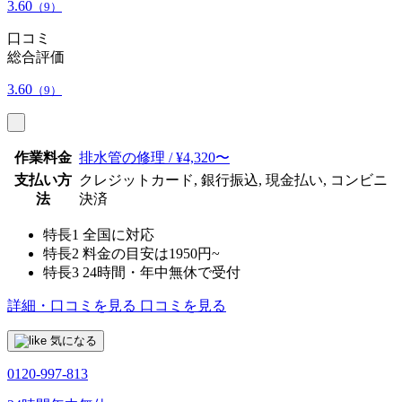
3.60
（9）
口コミ
総合評価
3.60
（9）
作業料金
排水管の修理 / ¥4,320〜
支払い方
クレジットカード, 銀行振込, 現金払い, コンビニ
法
決済
特長1
全国に対応
特長2
料金の目安は1950円~
特長3
24時間・年中無休で受付
詳細・口コミを見る
口コミを見る
気になる
0120-997-813