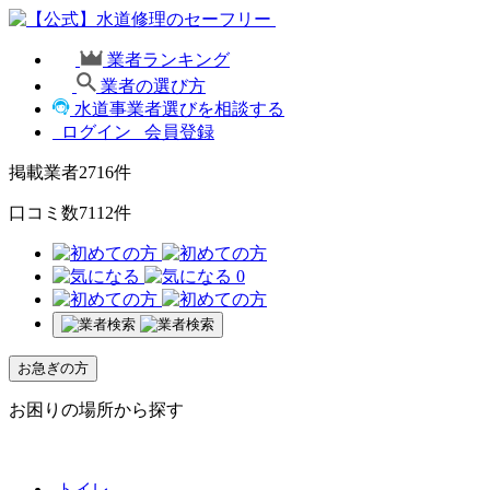
業者ランキング
業者の選び方
水道事業者選びを相談する
ログイン
会員登録
掲載業者
2716
件
口コミ数
7112
件
0
お急ぎの方
お困りの場所から探す
トイレ