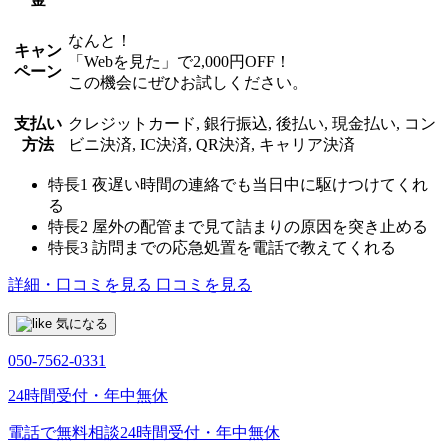
なんと！
キャン
「Webを見た」で2,000円OFF！
ペーン
この機会にぜひお試しください。
支払い
クレジットカード, 銀行振込, 後払い, 現金払い, コン
方法
ビニ決済, IC決済, QR決済, キャリア決済
特長1
夜遅い時間の連絡でも当日中に駆けつけてくれ
る
特長2
屋外の配管まで見て詰まりの原因を突き止める
特長3
訪問までの応急処置を電話で教えてくれる
詳細・口コミを見る
口コミを見る
気になる
050-7562-0331
24時間受付・年中無休
電話で無料相談
24時間受付・年中無休