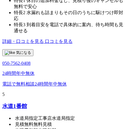
特長1
休日の追加料金なし、見積り後のキャンセルも
無料で安心
特長2
水漏れも詰まりもその日のうちに駆けつけ即対
応
特長3
到着目安を電話で具体的に案内、待ち時間も見
通せる
詳細・口コミを見る
口コミを見る
気になる
050-7562-0408
24時間年中無休
電話で無料相談
24時間年中無休
5
水道1番館
水道局指定工事店
水道局指定
見積無料
無料見積