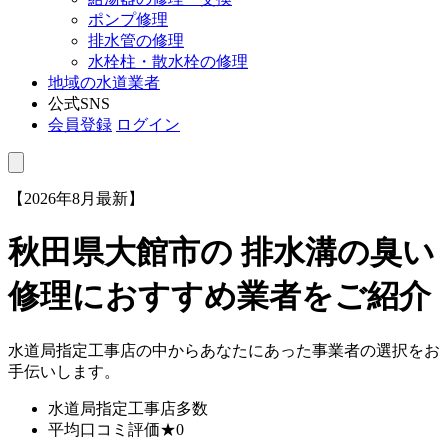
ポンプ修理
排水管の修理
水栓柱・散水栓の修理
地域の水道業者
公式SNS
会員登録
ログイン
【2026年8月最新】
秋田県大館市
の 排水溝の臭い
修理におすすめ業者をご紹介
水道局指定工事店の中からあなたにあった事業者の選択をお
手伝いします。
水道局指定工事店
多数
平均口コミ評価
★0