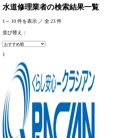
水道修理業者の検索結果一覧
1
～
10
件を表示 ／ 全
23
件
並び替え：
1