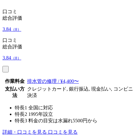
口コミ
総合評価
3.84
（8）
口コミ
総合評価
3.84
（8）
作業料金
排水管の修理 / ¥4,400〜
支払い方
クレジットカード, 銀行振込, 現金払い, コンビニ
法
決済
特長1
全国に対応
特長2
1995年設立
特長3
料金の目安は水漏れ5500円から
詳細・口コミを見る
口コミを見る