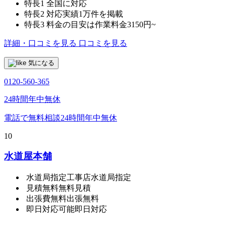
特長1
全国に対応
特長2
対応実績1万件を掲載
特長3
料金の目安は作業料金3150円~
詳細・口コミを見る
口コミを見る
気になる
0120-560-365
24時間年中無休
電話で無料相談
24時間年中無休
10
水道屋本舗
水道局指定工事店
水道局指定
見積無料
無料見積
出張費無料
出張無料
即日対応可能
即日対応