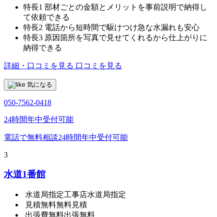
特長1
部材ごとの金額とメリットを事前説明で納得し
て依頼できる
特長2
電話から短時間で駆けつけ急な水漏れも安心
特長3
原因箇所を写真で見せてくれるから仕上がりに
納得できる
詳細・口コミを見る
口コミを見る
気になる
050-7562-0418
24時間年中受付可能
電話で無料相談
24時間年中受付可能
3
水道1番館
水道局指定工事店
水道局指定
見積無料
無料見積
出張費無料
出張無料