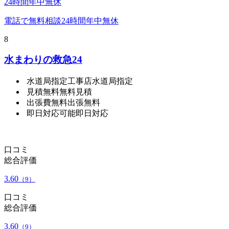
24時間年中無休
電話で無料相談
24時間年中無休
8
水まわりの救急24
水道局指定工事店
水道局指定
見積無料
無料見積
出張費無料
出張無料
即日対応可能
即日対応
口コミ
総合評価
3.60
（9）
口コミ
総合評価
3.60
（9）