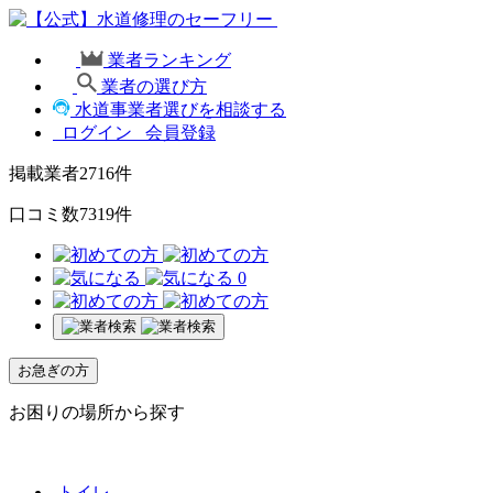
業者ランキング
業者の選び方
水道事業者選びを相談する
ログイン
会員登録
掲載業者
2716
件
口コミ数
7319
件
0
お急ぎの方
お困りの場所から探す
トイレ