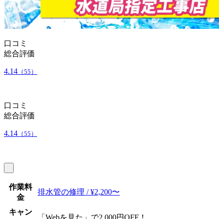
口コミ
総合評価
4.14
（55）
口コミ
総合評価
4.14
（55）
作業料
排水管の修理 / ¥2,200〜
金
キャン
「Webを見た」で2,000円OFF！