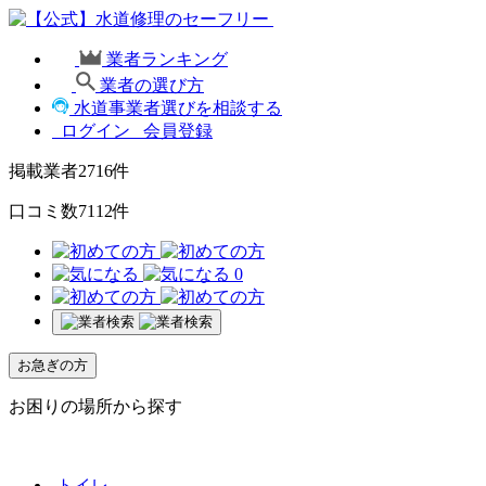
業者ランキング
業者の選び方
水道事業者選びを相談する
ログイン
会員登録
掲載業者
2716
件
口コミ数
7112
件
0
お急ぎの方
お困りの場所から探す
トイレ