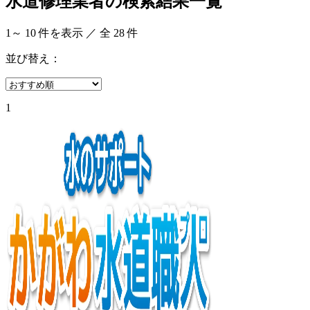
水道修理業者の検索結果一覧
1
～
10
件を表示 ／ 全
28
件
並び替え：
1