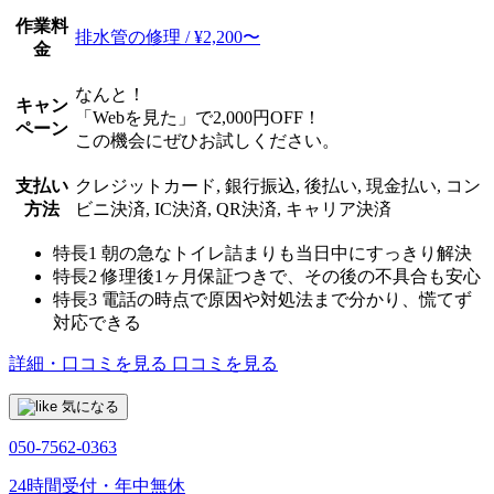
作業料
排水管の修理 / ¥2,200〜
金
なんと！
キャン
「Webを見た」で2,000円OFF！
ペーン
この機会にぜひお試しください。
支払い
クレジットカード, 銀行振込, 後払い, 現金払い, コン
方法
ビニ決済, IC決済, QR決済, キャリア決済
特長1
朝の急なトイレ詰まりも当日中にすっきり解決
特長2
修理後1ヶ月保証つきで、その後の不具合も安心
特長3
電話の時点で原因や対処法まで分かり、慌てず
対応できる
詳細・口コミを見る
口コミを見る
気になる
050-7562-0363
24時間受付・年中無休