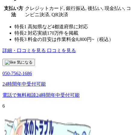
支払い方
クレジットカード, 銀行振込, 後払い, 現金払い, コ
法
ンビニ決済, QR決済
特長1
高知県など4都道府県に対応
特長2
対応実績170万件を掲載
特長3
料金の目安は作業料金8,800円~（税込）
詳細・口コミを見る
口コミを見る
気になる
050-7562-1686
24時間年中受付可能
電話で無料相談
24時間年中受付可能
6