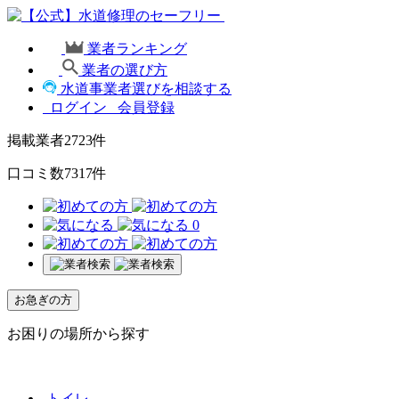
業者ランキング
業者の選び方
水道事業者選びを相談する
ログイン
会員登録
掲載業者
2723
件
口コミ数
7317
件
0
お急ぎの方
お困りの場所から探す
トイレ