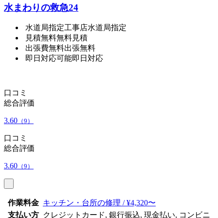
水まわりの救急24
水道局指定工事店
水道局指定
見積無料
無料見積
出張費無料
出張無料
即日対応可能
即日対応
口コミ
総合評価
3.60
（9）
口コミ
総合評価
3.60
（9）
作業料金
キッチン・台所の修理 / ¥4,320〜
支払い方
クレジットカード, 銀行振込, 現金払い, コンビニ