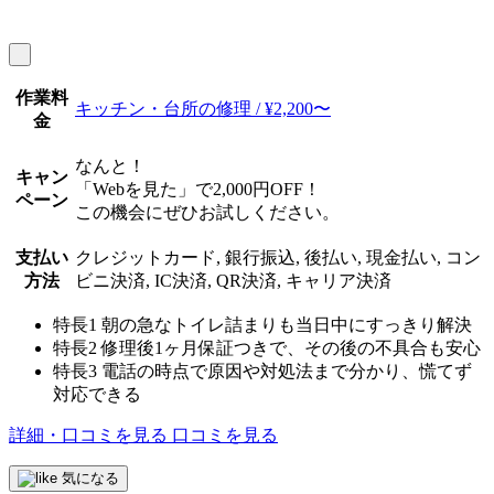
作業料
キッチン・台所の修理 / ¥2,200〜
金
なんと！
キャン
「Webを見た」で2,000円OFF！
ペーン
この機会にぜひお試しください。
支払い
クレジットカード, 銀行振込, 後払い, 現金払い, コン
方法
ビニ決済, IC決済, QR決済, キャリア決済
特長1
朝の急なトイレ詰まりも当日中にすっきり解決
特長2
修理後1ヶ月保証つきで、その後の不具合も安心
特長3
電話の時点で原因や対処法まで分かり、慌てず
対応できる
詳細・口コミを見る
口コミを見る
気になる