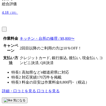
総合評価
4.18
（10）
作業料金
キッチン・台所の修理 / ¥8,800〜
キャンペ
2回目以降のご利用の方は10％OFF！
ーン
支払い方
クレジットカード, 銀行振込, 後払い, 現金払い, コ
法
ンビニ決済, QR決済
特長1
高知県など4都道府県に対応
特長2
対応実績170万件を掲載
特長3
料金の目安は作業料金8,800円~（税込）
詳細・口コミを見る
口コミを見る
気になる