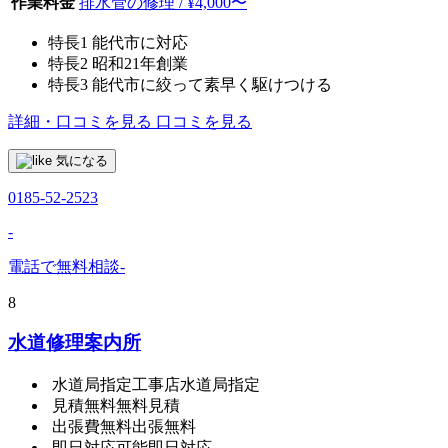
作業料金
排水管の修理 / ¥4,000〜
特長1
能代市に対応
特長2
昭和21年創業
特長3
能代市に絞って素早く駆けつける
詳細・口コミを見る
口コミを見る
気になる
0185-52-2523
-
電話で無料相談
-
8
水道修理案内所
水道局指定工事店
水道局指定
見積無料
無料見積
出張費無料
出張無料
即日対応可能
即日対応