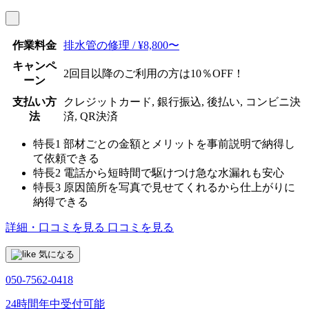
作業料金
排水管の修理 / ¥8,800〜
キャンペ
2回目以降のご利用の方は10％OFF！
ーン
支払い方
クレジットカード, 銀行振込, 後払い, コンビニ決
法
済, QR決済
特長1
部材ごとの金額とメリットを事前説明で納得し
て依頼できる
特長2
電話から短時間で駆けつけ急な水漏れも安心
特長3
原因箇所を写真で見せてくれるから仕上がりに
納得できる
詳細・口コミを見る
口コミを見る
気になる
050-7562-0418
24時間年中受付可能