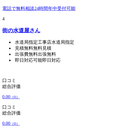
電話で無料相談
24時間年中受付可能
4
街の水道屋さん
水道局指定工事店
水道局指定
見積無料
無料見積
出張費無料
出張無料
即日対応可能
即日対応
口コミ
総合評価
0.00
（0）
口コミ
総合評価
0.00
（0）