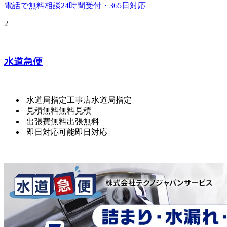
電話で無料相談
24時間受付・365日対応
2
水道急便
水道局指定工事店
水道局指定
見積無料
無料見積
出張費無料
出張無料
即日対応可能
即日対応