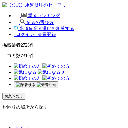
業者ランキング
業者の選び方
水道事業者選びを相談する
ログイン
会員登録
掲載業者
2723
件
口コミ数
7319
件
0
お急ぎの方
お困りの場所から探す
トイレ