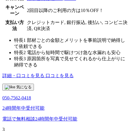
キャンペ
2回目以降のご利用の方は10％OFF！
ーン
支払い方
クレジットカード, 銀行振込, 後払い, コンビニ決
法
済, QR決済
特長1
部材ごとの金額とメリットを事前説明で納得し
て依頼できる
特長2
電話から短時間で駆けつけ急な水漏れも安心
特長3
原因箇所を写真で見せてくれるから仕上がりに
納得できる
詳細・口コミを見る
口コミを見る
気になる
050-7562-0418
24時間年中受付可能
電話で無料相談
24時間年中受付可能
3