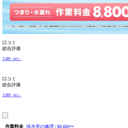
口コミ
総合評価
3.89
（85）
口コミ
総合評価
3.89
（85）
作業料金
排水管の修理 / ¥8,800〜