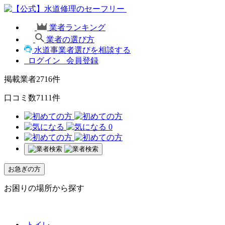
業者ランキング
業者の選び方
水道事業者選びを相談する
ログイン
会員登録
掲載業者
2716
件
口コミ数
7111
件
0
お急ぎの方
お困りの場所から探す
トイレ