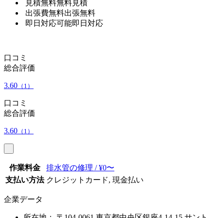
見積無料
無料見積
出張費無料
出張無料
即日対応可能
即日対応
口コミ
総合評価
3.60
（1）
口コミ
総合評価
3.60
（1）
作業料金
排水管の修理 / ¥0〜
支払い方法
クレジットカード, 現金払い
企業データ
所在地：
〒104-0061 東京都中央区銀座4-14-15 サント