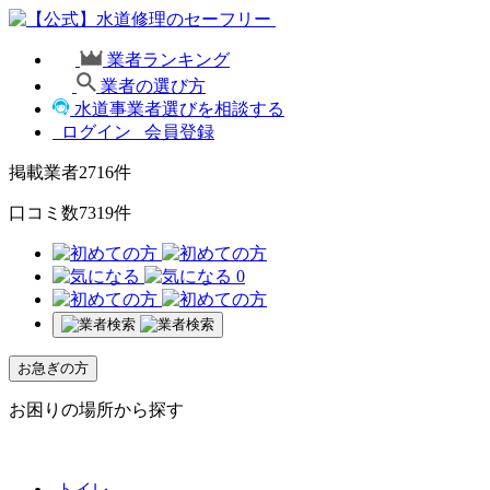
業者ランキング
業者の選び方
水道事業者選びを相談する
ログイン
会員登録
掲載業者
2716
件
口コミ数
7319
件
0
お急ぎの方
お困りの場所から探す
トイレ