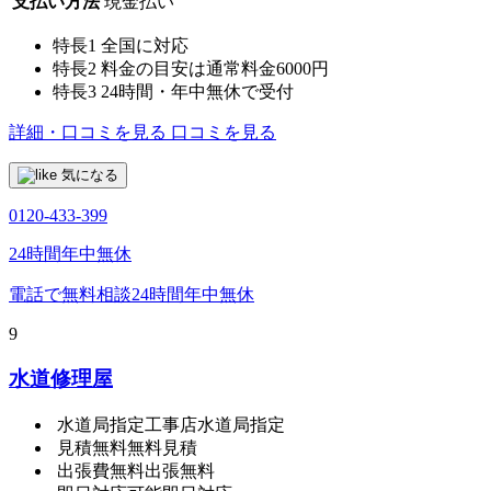
支払い方法
現金払い
特長1
全国に対応
特長2
料金の目安は通常料金6000円
特長3
24時間・年中無休で受付
詳細・口コミを見る
口コミを見る
気になる
0120-433-399
24時間年中無休
電話で無料相談
24時間年中無休
9
水道修理屋
水道局指定工事店
水道局指定
見積無料
無料見積
出張費無料
出張無料