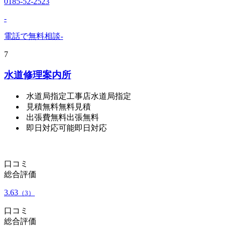
0185-52-2523
-
電話で無料相談
-
7
水道修理案内所
水道局指定工事店
水道局指定
見積無料
無料見積
出張費無料
出張無料
即日対応可能
即日対応
口コミ
総合評価
3.63
（3）
口コミ
総合評価