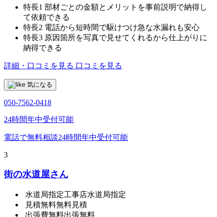
特長1
部材ごとの金額とメリットを事前説明で納得し
て依頼できる
特長2
電話から短時間で駆けつけ急な水漏れも安心
特長3
原因箇所を写真で見せてくれるから仕上がりに
納得できる
詳細・口コミを見る
口コミを見る
気になる
050-7562-0418
24時間年中受付可能
電話で無料相談
24時間年中受付可能
3
街の水道屋さん
水道局指定工事店
水道局指定
見積無料
無料見積
出張費無料
出張無料