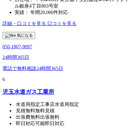
ル銀座4丁目803号室
実績：
年間20,000件対応
詳細・口コミを見る
口コミを見る
気になる
050-1807-9097
24時間365日
電話で無料相談
24時間365日
6
児玉水道ガス工業所
水道局指定工事店
水道局指定
見積無料
無料見積
出張費無料
出張無料
即日対応可能
即日対応