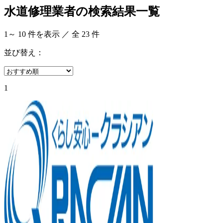
水道修理業者の検索結果一覧
1
～
10
件を表示 ／ 全
23
件
並び替え：
1