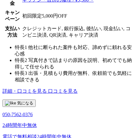
金
キャン
初回限定5,000円OFF
ペーン
支払い
クレジットカード, 銀行振込, 後払い, 現金払い, コ
方法
ンビニ決済, QR決済, キャリア決済
特長1
他社に断られた案件も対応、諦めずに頼れる安
心感
特長2
写真付きで詰まりの原因を説明、初めてでも納
得して任せられる
特長3
出張・見積もり費用が無料、依頼前でも気軽に
相談できる
詳細・口コミを見る
口コミを見る
気になる
050-7562-0376
24時間年中無休
電話で無料相談
24時間年中無休