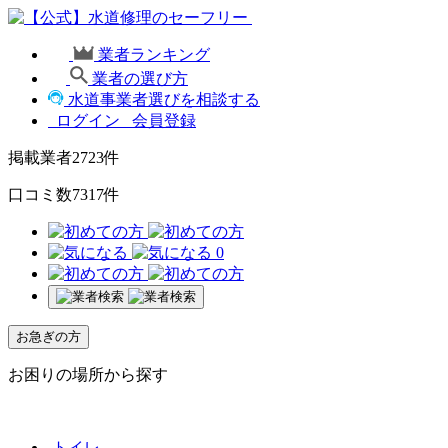
業者ランキング
業者の選び方
水道事業者選びを相談する
ログイン
会員登録
掲載業者
2723
件
口コミ数
7317
件
0
お急ぎの方
お困りの場所から探す
トイレ